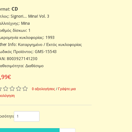
CD
ormat:
τλος: Signori... Mina! Vol. 3
αλλιτέχνης: Mina
ριθμός δίσκων: 1
μερομηνία κυκλοφορίας: 1993
ther Info: Καταργημένο / Εκτός κυκλοφορίας
ωδικός Προϊόντος: GMS-15543
AN: 8003927141230
ιαθεσιμότητα: Διαθέσιμο
,99€
0 αξιολογήσεις
/
Γράψτε μια
ξιολόγηση
οσότητα