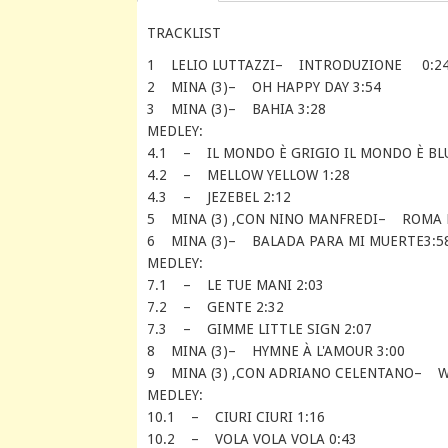
TRACKLIST
1 LELIO LUTTAZZI– INTRODUZIONE 0:2
2 MINA (3)– OH HAPPY DAY 3:54
3 MINA (3)– BAHIA 3:28
MEDLEY:
4.1 – IL MONDO È GRIGIO IL MONDO È BLU
4.2 – MELLOW YELLOW 1:28
4.3 – JEZEBEL 2:12
5 MINA (3) ,CON NINO MANFREDI– ROMA N
6 MINA (3)– BALADA PARA MI MUERTE3:5
MEDLEY:
7.1 – LE TUE MANI 2:03
7.2 – GENTE 2:32
7.3 – GIMME LITTLE SIGN 2:07
8 MINA (3)– HYMNE À L'AMOUR 3:00
9 MINA (3) ,CON ADRIANO CELENTANO– WH
MEDLEY:
10.1 – CIURI CIURI 1:16
10.2 – VOLA VOLA VOLA 0:43