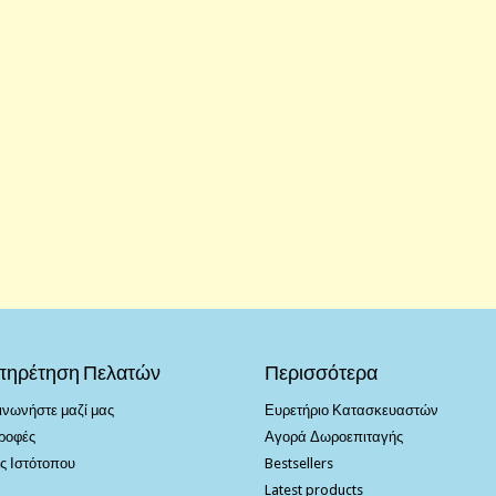
πηρέτηση Πελατών
Περισσότερα
ινωνήστε μαζί μας
Ευρετήριο Κατασκευαστών
ροφές
Αγορά Δωροεπιταγής
ς Ιστότοπου
Bestsellers
Latest products