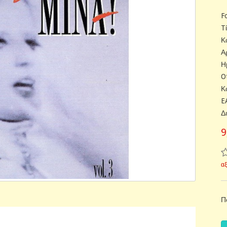
F
Tί
Κ
Α
Η
O
Κ
E
Δ
9
α
Π