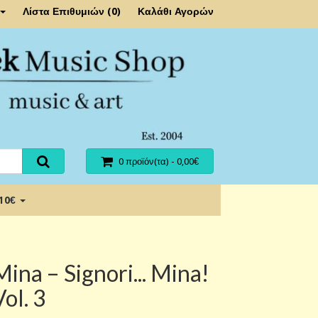
Λίστα Επιθυμιών (0)
Καλάθι Αγορών
0 προϊόν(τα) - 0,00€
 10€
Mina – Signori... Mina!
Vol. 3