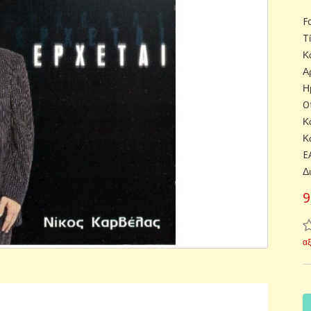
F
T
Κ
Α
Η
O
Κ
Κ
E
Δ
9
α