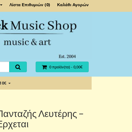
Λίστα Επιθυμιών (0)
Καλάθι Αγορών
0 προϊόν(τα) - 0,00€
 10€
Πανταζής Λευτέρης ‎–
Ερχεται