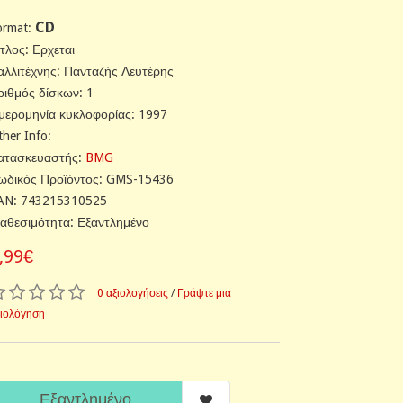
CD
ormat:
ίτλος: Ερχεται
αλλιτέχνης: Πανταζής Λευτέρης
ριθμός δίσκων: 1
μερομηνία κυκλοφορίας: 1997
ther Info:
ατασκευαστής:
BMG
ωδικός Προϊόντος: GMS-15436
AN: 743215310525
ιαθεσιμότητα: Εξαντλημένο
,99€
0 αξιολογήσεις
/
Γράψτε μια
ξιολόγηση
Εξαντλημένο