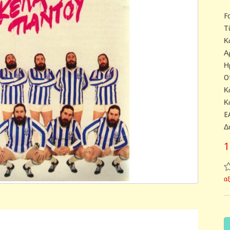
F
T
Κ
Α
Η
O
Κ
Κ
E
Δ
1
α