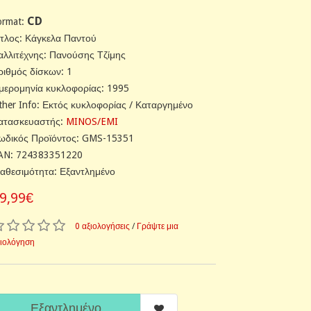
CD
ormat:
ίτλος: Κάγκελα Παντού
αλλιτέχνης: Πανούσης Τζίμης
ριθμός δίσκων: 1
μερομηνία κυκλοφορίας: 1995
ther Info: Εκτός κυκλοφορίας / Καταργημένο
ατασκευαστής:
MINOS/EMI
ωδικός Προϊόντος: GMS-15351
AN: 724383351220
ιαθεσιμότητα: Εξαντλημένο
9,99€
0 αξιολογήσεις
/
Γράψτε μια
ξιολόγηση
Εξαντλημένο