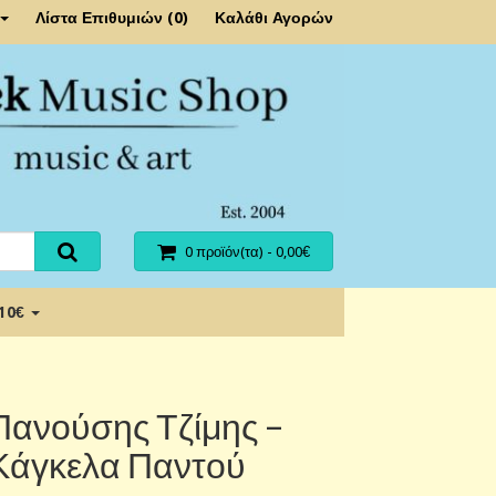
Λίστα Επιθυμιών (0)
Καλάθι Αγορών
0 προϊόν(τα) - 0,00€
 10€
Πανούσης Τζίμης –
Κάγκελα Παντού