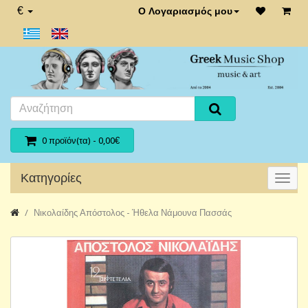
€
Ο Λογαριασμός μου
0 προϊόν(τα) - 0,00€
Κατηγορίες
Νικολαίδης Απόστολος - Ήθελα Νάμουνα Πασσάς