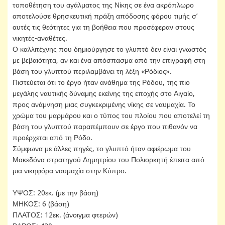
τοποθέτηση του αγάλματος της Νίκης σε ένα ακρόπλωρο
αποτελούσε θρησκευτική πράξη απόδοσης φόρου τιμής σ’
αυτές τις θεότητες για τη βοήθεια που προσέφεραν στους
νικητές-αναθέτες.
Ο καλλιτέχνης που δημιούργησε το γλυπτό δεν είναι γνωστός
με βεβαιότητα, αν και ένα απόσπασμα από την επιγραφή στη
βάση του γλυπτού περιλαμβάνει τη λέξη «Ρόδιος».
Πιστεύεται ότι το έργο ήταν ανάθημα της Ρόδου, της πιο
μεγάλης ναυτικής δύναμης εκείνης της εποχής στο Αιγαίο,
προς ανάμνηση μιας συγκεκριμένης νίκης σε ναυμαχία. Το
χρώμα του μαρμάρου και ο τύπος του πλοίου που αποτελεί τη
βάση του γλυπτού παραπέμπουν σε έργο που πιθανόν να
προέρχεται από τη Ρόδο.
Σύμφωνα με άλλες πηγές, το γλυπτό ήταν αφιέρωμα του
Μακεδόνα στρατηγού Δημητρίου του Πολιορκητή έπειτα από
μια νικηφόρα ναυμαχία στην Κύπρο.
ΥΨΟΣ: 20εκ. (με την βάση)
ΜΗΚΟΣ: 6 (βάση)
ΠΛΑΤΟΣ: 12εκ. (άνοιγμα φτερών)