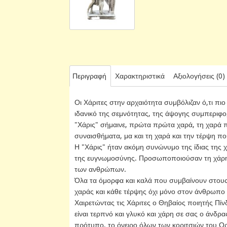
Περιγραφή
Χαρακτηριστικά
Αξιολογήσεις (0)
Οι Χάριτες στην αρχαιότητα συμβόλιζαν ό,τι πι
ιδανικό της σεμνότητας, της άψογης συμπεριφο
"Χάρις" σήμαινε, πρώτα πρώτα χαρά, τη χαρά πο
συναισθήματα, μα και τη χαρά και την τέρψη π
Η "Χάρις" ήταν ακόμη συνώνυμο της ίδιας της χ
της ευγνωμοσύνης. Προσωποποιούσαν τη χάρη κ
των ανθρώπων.
Όλα τα όμορφα και καλά που συμβαίνουν στους
χαράς και κάθε τέρψης όχι μόνο στον άνθρωπο 
Χαιρετώντας τις Χάριτες ο Θηβαίος ποιητής Πίνδ
είναι τερπνό και γλυκό και χάρη σε σας ο άνδρας
πρότυπο, το όνειρο όλων των κοριτσιών του Ο