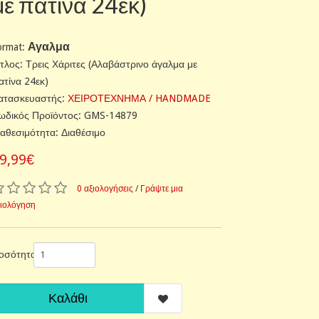
με πατίνα 24εκ)
Αγαλμα
ormat:
ίτλος: Τρεις Χάριτες (Αλαβάστρινο άγαλμα με
ατίνα 24εκ)
ατασκευαστής:
ΧΕΙΡΟΤΕΧΝΗΜΑ / HANDMADE
ωδικός Προϊόντος: GMS-14879
ιαθεσιμότητα: Διαθέσιμο
9,99€
0 αξιολογήσεις
/
Γράψτε μια
ξιολόγηση
οσότητα
Καλάθι