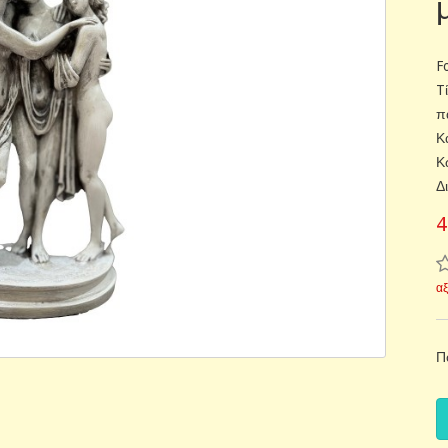
F
T
π
Κ
Κ
Δ
4
α
Π