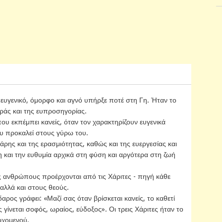
ο ευγενικό, όμορφο και αγνό υπήρξε ποτέ στη Γη. Ήταν το
ράς και της ευπροσηγορίας.
υ εκπέμπει κανείς, όταν τον χαρακτηρίζουν ευγενικά
ου προκαλεί στους γύρω του.
άρης και της ερασμιότητας, καθώς και της ευεργεσίας και
αι την ευθυμία αρχικά στη φύση και αργότερα στη ζωή
 ανθρώπους προέρχονται από τις Χάριτες - πηγή κάθε
αλλά και στους θεούς.
αρος γράφει: «Μαζί σας όταν βρίσκεται κανείς, το καθετί
 γίνεται σοφός, ωραίος, εύδοξος». Οι τρεις Χάριτες ήταν το
ρχομενού.