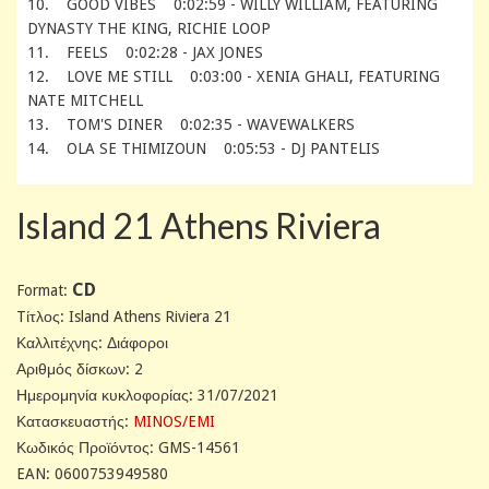
10. GOOD VIBES 0:02:59 - WILLY WILLIAM, FEATURING
DYNASTY THE KING, RICHIE LOOP
11. FEELS 0:02:28 - JAX JONES
12. LOVE ME STILL 0:03:00 - XENIA GHALI, FEATURING
NATE MITCHELL
13. TOM'S DINER 0:02:35 - WAVEWALKERS
14. OLA SE THIMIZOUN 0:05:53 - DJ PANTELIS
Island 21 Athens Riviera
CD
Format:
Tίτλος: Island Athens Riviera 21
Καλλιτέχνης: Διάφοροι
Αριθμός δίσκων: 2
Ημερομηνία κυκλοφορίας: 31/07/2021
Κατασκευαστής:
MINOS/EMI
Κωδικός Προϊόντος: GMS-14561
EAN: 0600753949580