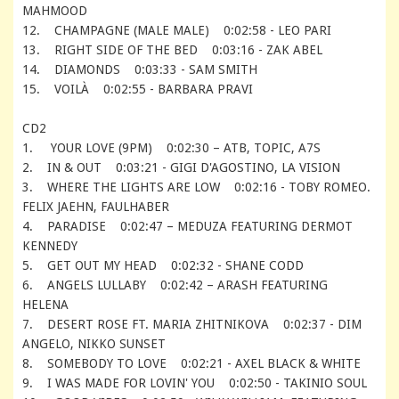
MAHMO
12. CHAMPAGNE (MALE MALE) 0:02:58 - LEO PARI
13. RIGHT SIDE OF THE BED 0:03:16 - ZAK ABEL
14. DIAMONDS 0:03:33 - SAM SMITH
15. VOILÀ 0:02:55 - BARBARA PRAVI
CD2
1. YOUR LOVE (9PM) 0:02:30 – ATB, TOPIC, A7S
2. IN & OUT 0:03:21 - GIGI D'AGOSTINO, LA VISION
3. WHERE THE LIGHTS ARE LOW 0:02:16 - TOBY ROMEO.
FELIX JAEHN, FAULHABER
4. PARADISE 0:02:47 – MEDUZA FEATURING DERMOT
KENNEDY
5. GET OUT MY HEAD 0:02:32 - SHANE CODD
6. ANGELS LULLABY 0:02:42 – ARASH FEATURING
HELENA
7. DESERT ROSE FT. MARIA ZHITNIKOVA 0:02:37 - DIM
ANGELO, NIKKO SUNSET
8. SOMEBODY TO LOVE 0:02:21 - AXEL BLACK & WHITE
9. I WAS MADE FOR LOVIN' YOU 0:02:50 - TAKINIO SOUL