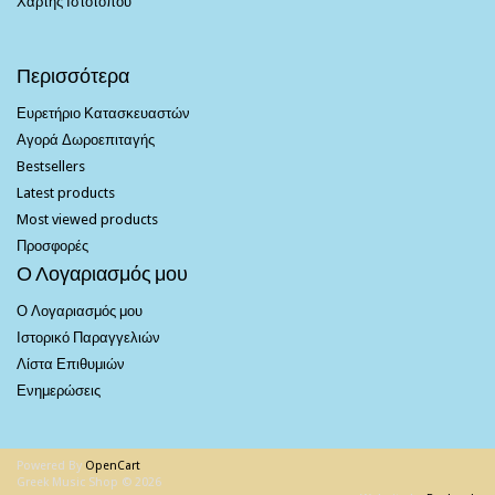
Χάρτης Ιστότοπου
Περισσότερα
Ευρετήριο Κατασκευαστών
Αγορά Δωροεπιταγής
Bestsellers
Latest products
Most viewed products
Προσφορές
Ο Λογαριασμός μου
Ο Λογαριασμός μου
Ιστορικό Παραγγελιών
Λίστα Επιθυμιών
Ενημερώσεις
Powered By
OpenCart
Greek Music Shop © 2026