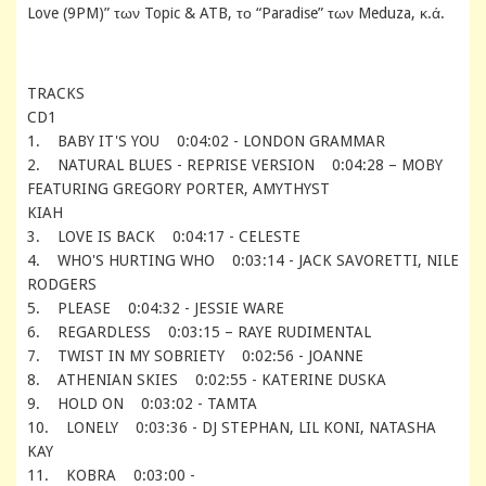
Love (9PM)” των Topic & ATB, το “Paradise” των Meduza, κ.ά.
TRACKS
CD1
1. BABY IT'S YOU 0:04:02 - LONDON GRAMMAR
2. NATURAL BLUES - REPRISE VERSION 0:04:28 – MOBY
FEATURING GREGORY PORTER, AMYTHYST
KIAH
3. LOVE IS BACK 0:04:17 - CELESTE
4. WHO'S HURTING WHO 0:03:14 - JACK SAVORETTI, NILE
RODGERS
5. PLEASE 0:04:32 - JESSIE WARE
6. REGARDLESS 0:03:15 – RAYE RUDIMENTAL
7. TWIST IN MY SOBRIETY 0:02:56 - JOANNE
8. ATHENIAN SKIES 0:02:55 - KATERINE DUSKA
9. HOLD ON 0:03:02 - TAMTA
10. LONELY 0:03:36 - DJ STEPHAN, LIL KONI, NATASHA
KAY
11. KOBRA 0:03:00 -