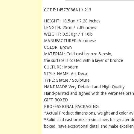
CODE:14577086A1 / 213
HEIGHT: 18.5cm / 7.28 inches
LENGTH: 25cm / 7.89inches
WEIGHT: 0.530gr / 1.16lb
MANUFACTURER: Veronese
COLOR: Brown
MATERIAL: Cold cast bronze & resin,
the surface is coated with a layer of bronze
CULTURE: Modern
STYLE NAME: Art Deco
TYPE: Statue / Sculpture
HANDMADE Very Detailed and High Quality
Hand-painted and signed with the Veronese bra
GIFT BOXED
PROFESSIONAL PACKAGING
*Actual Product dimensions, weight and color av
*Solid cold cast bronze resin allows for greater de
boxed, have exceptional detail and make excellent