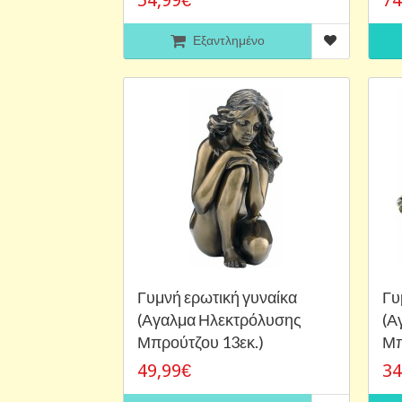
Εξαντλημένο
Γυμνή ερωτική γυναίκα
Γυ
(Αγαλμα Ηλεκτρόλυσης
(Α
Μπρούτζου 13εκ.)
Μπ
49,99€
34