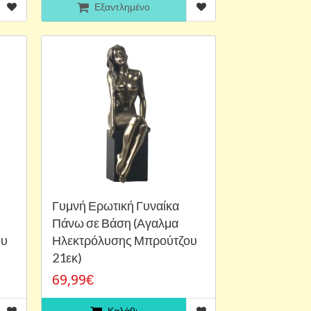
Εξαντλημένο
Γυμνή Ερωτική Γυναίκα
Πάνω σε Βάση (Αγαλμα
ου
Ηλεκτρόλυσης Μπρούτζου
21εκ)
69,99€
Καλάθι