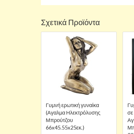
Σχετικά Προϊόντα
Γυμνή ερωτική γυναίκα
Γυ
(Αγαλμα Ηλεκτρόλυσης
σε
Μπρούτζου
Αγ
66x45.55x25εκ.)
Μπ