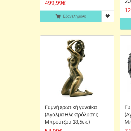
20
499,99€
12
Εξαντλημένο
Γυμνή ερωτική γυναίκα
Γυ
(Αγαλμα Ηλεκτρόλυσης
(Α
Μπρούτζου 18,5εκ.)
Μπ
54,99€
74