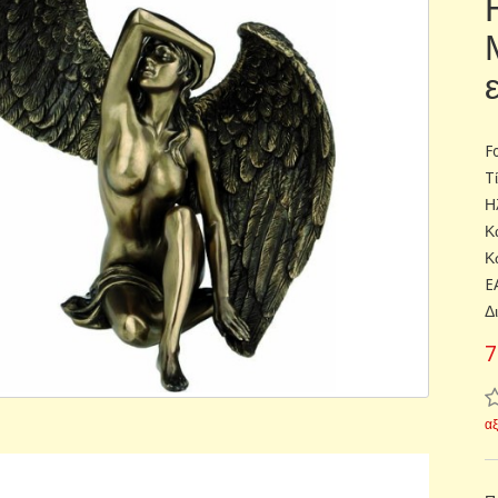
F
T
Η
Κ
Κ
E
Δ
7
α