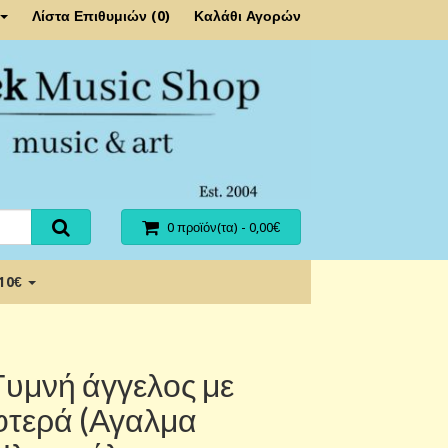
Λίστα Επιθυμιών (0)
Καλάθι Αγορών
0 προϊόν(τα) - 0,00€
 10€
Γυμνή άγγελος με
φτερά (Αγαλμα