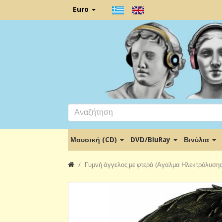
Euro
Μουσική (CD)
DVD/BluRay
Βινύλια
Γυμνή άγγελος με φτερά (Αγαλμα Ηλεκτρόλυσης