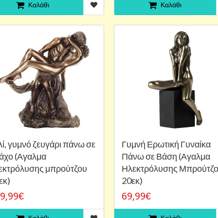
Καλάθι
Καλάθι
λί, γυμνό ζευγάρι πάνω σε
Γυμνή Ερωτική Γυναίκα
άχο (Αγαλμα
Πάνω σε Βάση (Αγαλμα
εκτρόλυσης μπρούτζου
Ηλεκτρόλυσης Μπρούτζ
εκ)
20εκ)
9,99€
69,99€
Καλάθι
Καλάθι