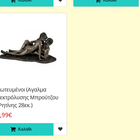
ωτευμένοι (Αγαλμα
εκτρόλυσης Μπρούτζου
Ρητίνης 28εκ.)
,99€
Καλάθι