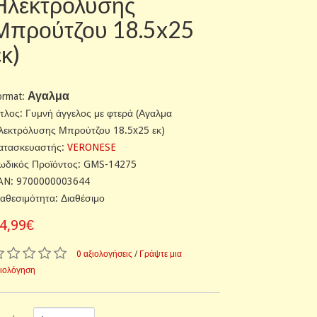
Ηλεκτρόλυσης
Μπρούτζου 18.5x25
εκ)
Αγαλμα
ormat:
ίτλος: Γυμνή άγγελος με φτερά (Αγαλμα
λεκτρόλυσης Μπρούτζου 18.5x25 εκ)
ατασκευαστής:
VERONESE
ωδικός Προϊόντος: GMS-14275
AN: 9700000003644
ιαθεσιμότητα: Διαθέσιμο
4,99€
0 αξιολογήσεις
/
Γράψτε μια
ξιολόγηση