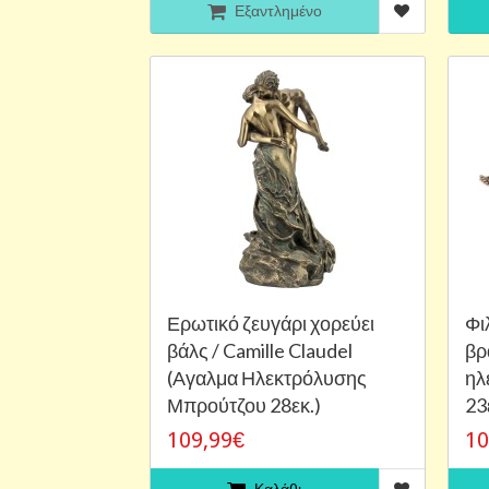
Εξαντλημένο
Ερωτικό ζευγάρι χορεύει
Φι
βάλς / Camille Claudel
βρ
(Αγαλμα Ηλεκτρόλυσης
ηλ
Μπρούτζου 28εκ.)
23
109,99€
10
Καλάθι