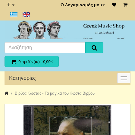
€
Ο Λογαριασμός μου
0 προϊόν(τα) - 0,00€
Κατηγορίες
Βίρβος Κώστας - Τα μαγικά του Κώστα Βίρβου