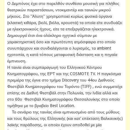
Ο Δεμπόνος έχει στο παρελθόν συνθέσει μουσική για πλήθος
θεατρικών παραστάσεων, ντοκιμαντέρ και ταινιών μικρού
μήκους. Στο "Άλυτη" χρησιμοποιεί κυρίως φυσικά όργανα
(κλασική κιθάρα, βιολί, βιόλα, κρουστά) τα οποία είτε συνδυάζει
με ηλεκτρονικούς ήχους, είτε τα επεξεργάζεται ηλεκτρονικά.
Δημιουργεί έτσι ένα ολόκληρο ηχητικό σύμπαν με
χαρακτηριστική όσο και πρωτότυπη ατμόσφαιρα στο οποίο
συνυπάρχουν και συνδιαλέγονται ο λυρισμός, τα ambient
ηχοτοπία, η κατά τόπους μεταφυσική διάσταση και η πηγαία
έμπνευση.
Η ταινία είναι συμπαραγωγή του Ελληνικού Κέντρου
Κινηματογράφου, της ΕΡΤ και της COSMOTE TV. Η παγκόσμια
πρεμιέρα της έγινε στο τμήμα Discovery του 44ου Διεθνούς
Φεστιβάλ Κινηµατογράφου του Τορόντο (TIFF) , ενώ συμμετείχε
επίσης σε Διεθνή Φεστιβάλ στην Πολωνία, την Ινδία αλλά και
στο 60ο Φεστιβάλ Κινηματογράφου Θεσσαλονίκης στο οποίο
τιμήθηκε με το βραβείο Best Location.
Το σενάριο της ταινίας είναι εμπνευσμένο από τους μύθους
και τους θρύλους της Ελληνικής (και κατ’ επέκταση Βαλκανικής)
λαϊκής παράδοσης, οι οποίοι έχουν αποδοθεί µε µία