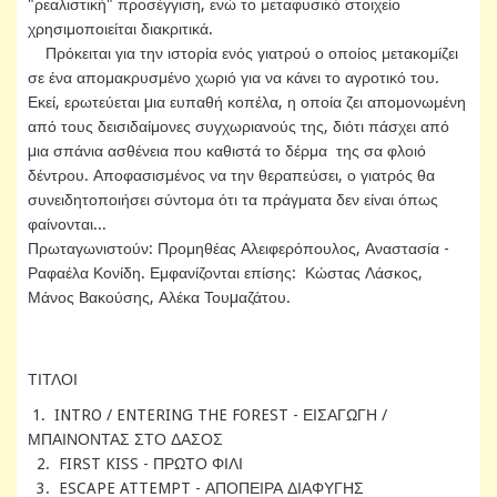
"ρεαλιστική" προσέγγιση, ενώ το μεταφυσικό στοιχείο
χρησιμοποιείται διακριτικά.
Πρόκειται για την ιστορία ενός γιατρού ο οποίος μετακομίζει
σε ένα απομακρυσμένο χωριό για να κάνει το αγροτικό του.
Εκεί, ερωτεύεται µια ευπαθή κοπέλα, η οποία ζει απομονωμένη
από τους δεισιδαίμονες συγχωριανούς της, διότι πάσχει από
µια σπάνια ασθένεια που καθιστά το δέρμα της σα φλοιό
δέντρου. Αποφασισμένος να την θεραπεύσει, ο γιατρός θα
συνειδητοποιήσει σύντομα ότι τα πράγματα δεν είναι όπως
φαίνονται...
Πρωταγωνιστούν: Προμηθέας Αλειφερόπουλος, Αναστασία -
Ραφαέλα Κονίδη. Εμφανίζονται επίσης: Κώστας Λάσκος,
Μάνος Βακούσης, Αλέκα Τουµαζάτου.
ΤΙΤΛΟΙ
1. INTRO / ENTERING THE FOREST - ΕΙΣΑΓΩΓΗ /
ΜΠΑΙΝΟΝΤΑΣ ΣΤΟ ΔΑΣΟΣ
2. FIRST KISS - ΠΡΩΤΟ ΦΙΛΙ
3. ESCAPE ATTEMPT - ΑΠΟΠΕΙΡΑ ΔΙΑΦΥΓΗΣ