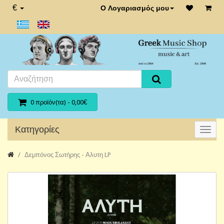
€
Ο Λογαριασμός μου
0 προϊόν(τα) - 0,00€
Κατηγορίες
Δεμπόνος Σωτήρης - Αλυτη LP