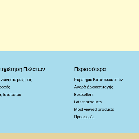
πηρέτηση Πελατών
Περισσότερα
ινωνήστε μαζί μας
Ευρετήριο Κατασκευαστών
ροφές
Αγορά Δωροεπιταγής
ς Ιστότοπου
Bestsellers
Latest products
Most viewed products
Προσφορές