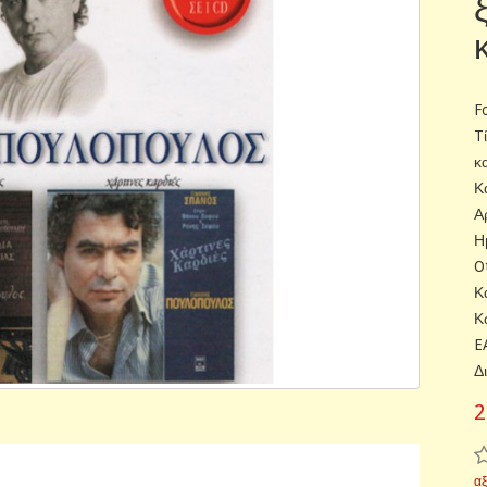
F
T
κ
Κ
Α
Η
O
Κ
Κ
E
Δ
2
α