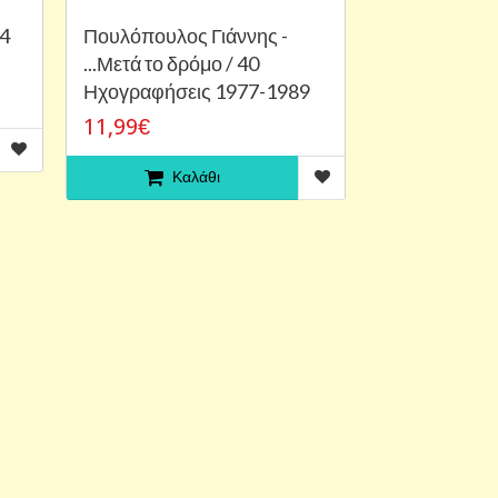
34
Πουλόπουλος Γιάννης -
...Μετά το δρόμο / 40
Ηχογραφήσεις 1977-1989
11,99€
Καλάθι