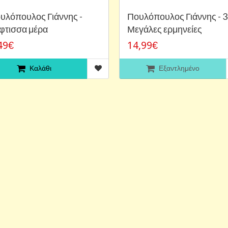
υλόπουλος Γιάννης -
Πουλόπουλος Γιάννης - 
φτισσα μέρα
Μεγάλες ερμηνείες
49€
14,99€
Καλάθι
Εξαντλημένο