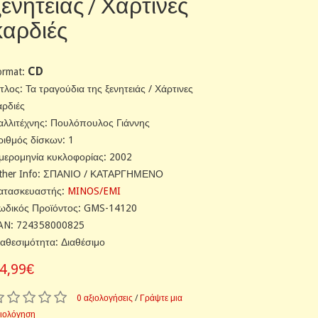
ξενητειάς / Χάρτινες
καρδιές
CD
ormat:
ίτλος: Τα τραγούδια της ξενητειάς / Χάρτινες
αρδιές
αλλιτέχνης: Πουλόπουλος Γιάννης
ριθμός δίσκων: 1
μερομηνία κυκλοφορίας: 2002
ther Info: ΣΠΑΝΙΟ / ΚΑΤΑΡΓΗΜΕΝΟ
ατασκευαστής:
MINOS/EMI
ωδικός Προϊόντος: GMS-14120
AN: 724358000825
ιαθεσιμότητα: Διαθέσιμο
4,99€
0 αξιολογήσεις
/
Γράψτε μια
ξιολόγηση