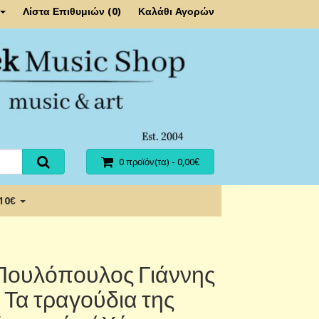
Λίστα Επιθυμιών (0)
Καλάθι Αγορών
0 προϊόν(τα) - 0,00€
 10€
Πουλόπουλος Γιάννης
- Τα τραγούδια της