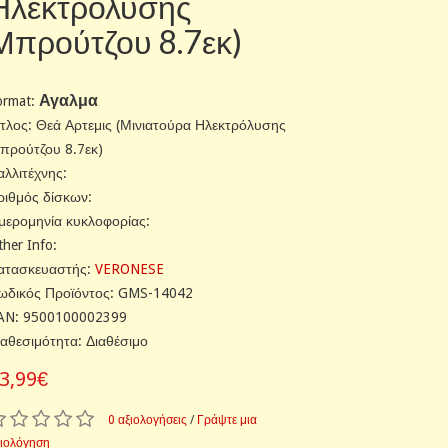
Ηλεκτρόλυσης
Μπρούτζου 8.7εκ)
Αγαλμα
ormat:
ίτλος: Θεά Αρτεμις (Μινιατούρα Ηλεκτρόλυσης
προύτζου 8.7εκ)
αλλιτέχνης:
ριθμός δίσκων:
μερομηνία κυκλοφορίας:
ther Info:
ατασκευαστής:
VERONESE
ωδικός Προϊόντος: GMS-14042
AN: 9500100002399
ιαθεσιμότητα: Διαθέσιμο
3,99€
0 αξιολογήσεις
/
Γράψτε μια
ξιολόγηση