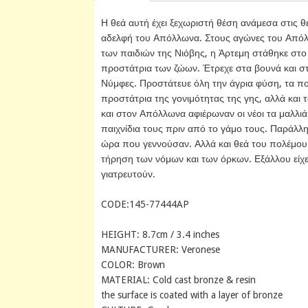
Η θεά αυτή έχει ξεχωριστή θέση ανάμεσα στις 
αδελφή του Απόλλωνα. Στους αγώνες του Απόλλ
των παιδιών της Νιόβης, η Άρτεμη στάθηκε στο
προστάτρια των ζώων. Έτρεχε στα βουνά και στ
Νύμφες. Προστάτευε όλη την άγρια φύση, τα ποτά
προστάτρια της γονιμότητας της γης, αλλά και
και στον Απόλλωνα αφιέρωναν οι νέοι τα μαλλιά 
παιχνίδια τους πριν από το γάμο τους. Παράλλ
ώρα που γεννούσαν. Αλλά και θεά του πολέμου
τήρηση των νόμων και των όρκων. Εξάλλου είχε 
γιατρευτούν.
CODE:145-77444AP
HEIGHT: 8.7cm / 3.4 inches
MANUFACTURER: Veronese
COLOR: Brown
MATERIAL: Cold cast bronze & resin
the surface is coated with a layer of bronze