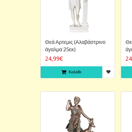
Θεά Αρτεμις (Αλαβάστρινο
Θε
άγαλμα 25εκ)
άγ
24,99€
24
Καλάθι