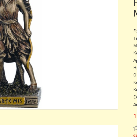
F
T
Μ
Κ
Α
Η
O
Κ
Κ
E
Δ
1
α