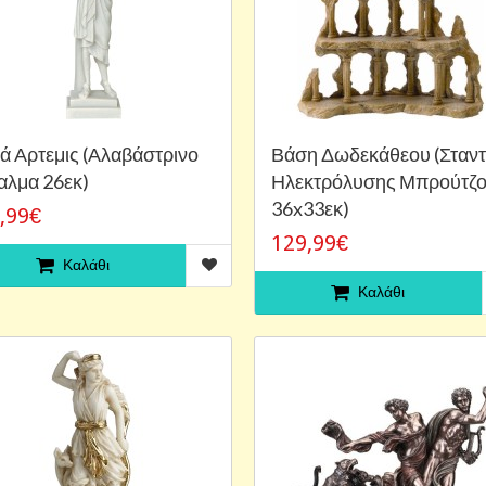
ά Αρτεμις (Αλαβάστρινο
Βάση Δωδεκάθεου (Σταντ
αλμα 26εκ)
Ηλεκτρόλυσης Μπρούτζ
36x33εκ)
,99€
129,99€
Καλάθι
Καλάθι