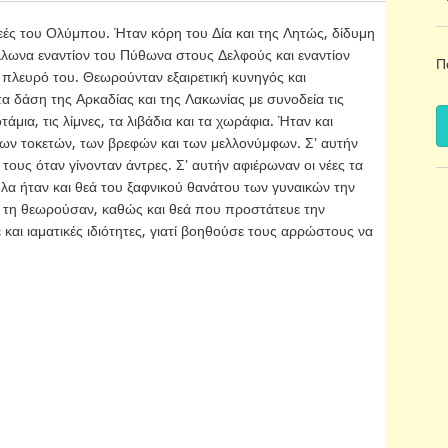
θεές του Ολύμπου. Ήταν κόρη του Δία και της Λητώς, δίδυμη
ωνα εναντίον του Πύθωνα στους Δελφούς και εναντίον
Π
 πλευρό του. Θεωρούνταν εξαιρετική κυνηγός και
α δάση της Αρκαδίας και της Λακωνίας με συνοδεία τις
μια, τις λίμνες, τα λιβάδια και τα χωράφια. Ήταν και
 των τοκετών, των βρεφών και των μελλονύμφων. Σ' αυτήν
τους όταν γίνονταν άντρες. Σ' αυτήν αφιέρωναν οι νέες τα
ηλα ήταν και θεά του ξαφνικού θανάτου των γυναικών την
 τη θεωρούσαν, καθώς και θεά που προστάτευε την
και ιαματικές ιδιότητες, γιατί βοηθούσε τους αρρώστους να