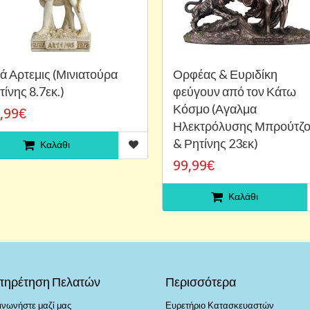
ά Αρτεμις (Μινιατούρα
Ορφέας & Ευριδίκη
τίνης 8.7εκ.)
φεύγουν από τον Κάτω
Κόσμο (Αγαλμα
,99€
Ηλεκτρόλυσης Μπρούτζ
& Ρητίνης 23εκ)
Καλάθι
99,99€
Καλάθι
πηρέτηση Πελατών
Περισσότερα
ινωνήστε μαζί μας
Ευρετήριο Κατασκευαστών