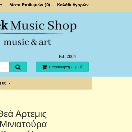
Λίστα Επιθυμιών (0)
Καλάθι Αγορών
0 προϊόν(τα) - 0,00€
 10€
Θεά Αρτεμις
(Μινιατούρα