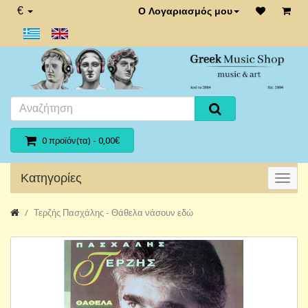
€
Ο Λογαριασμός μου
0 προϊόν(τα) - 0,00€
Κατηγορίες
Τερζής Πασχάλης - Θάθελα νάσουν εδώ