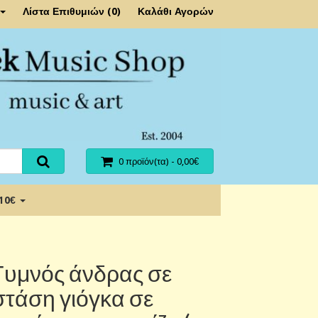
Λίστα Επιθυμιών (0)
Καλάθι Αγορών
0 προϊόν(τα) - 0,00€
 10€
Γυμνός άνδρας σε
στάση γιόγκα σε