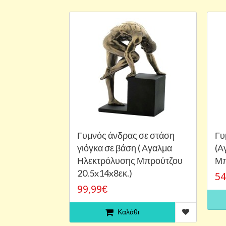
Γυμνός άνδρας σε στάση
Γυ
γιόγκα σε βάση ( Αγαλμα
(Α
Ηλεκτρόλυσης Μπρούτζου
Μπ
20.5x14x8εκ.)
54
99,99€
Καλάθι