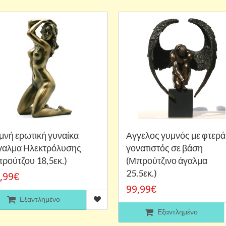
μνή ερωτική γυναίκα
Αγγελος γυμνός με φτερά
γαλμα Ηλεκτρόλυσης
γονατιστός σε βάση
ρούτζου 18,5εκ.)
(Μπρούτζινο άγαλμα
25.5εκ.)
,99€
99,99€
Εξαντλημένο
Εξαντλημένο