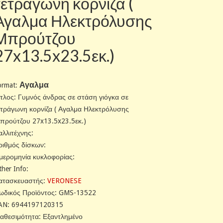
τετράγωνη κορνίζα (
Αγαλμα Ηλεκτρόλυσης
Μπρούτζου
27x13.5x23.5εκ.)
Αγαλμα
ormat:
ίτλος: Γυμνός άνδρας σε στάση γιόγκα σε
ετράγωνη κορνίζα ( Αγαλμα Ηλεκτρόλυσης
προύτζου 27x13.5x23.5εκ.)
αλλιτέχνης:
ριθμός δίσκων:
μερομηνία κυκλοφορίας:
ther Info:
ατασκευαστής:
VERONESE
ωδικός Προϊόντος: GMS-13522
AN: 6944197120315
ιαθεσιμότητα: Εξαντλημένο