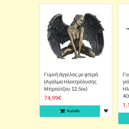
Γυμνή άγγελος με φτερά
Γυ
(Αγαλμα Ηλεκτρόλυσης
γι
Μπρούτζου 12.5εκ)
Ηλ
40
74,99€
1.
Καλάθι