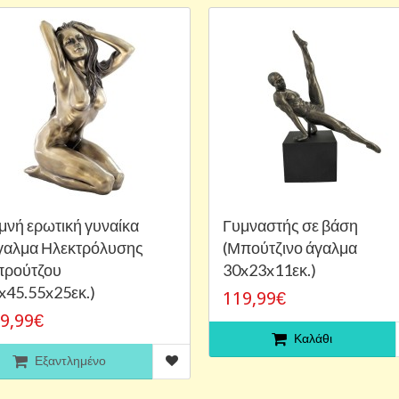
μνή ερωτική γυναίκα
Γυμναστής σε βάση
γαλμα Ηλεκτρόλυσης
(Μπούτζινο άγαλμα
ρούτζου
30x23x11εκ.)
x45.55x25εκ.)
119,99€
9,99€
Καλάθι
Εξαντλημένο