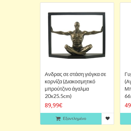
Ανδρας σε στάση γιόγκα σε
Γυ
κορνίζα (Διακοσμητικό
(Α
μπρούτζινο άγαλμα
Μπ
20x25.5cm)
66
89,99€
49
Εξαντλημένο