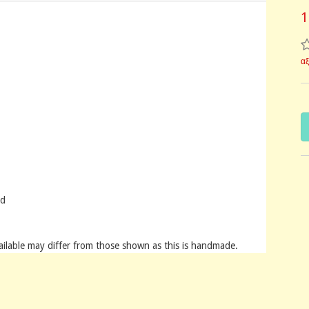
1
α
nd
ailable may differ from those shown as this is handmade.