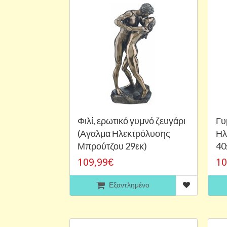
Φιλί, ερωτικό γυμνό ζευγάρι
Γυ
(Αγαλμα Ηλεκτρόλυσης
Ηλ
Μπρούτζου 29εκ)
40
109,99€
10
Εξαντλημένο