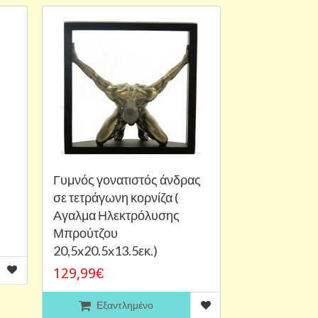
Γυμνός γονατιστός άνδρας
σε τετράγωνη κορνίζα (
Αγαλμα Ηλεκτρόλυσης
Μπρούτζου
20,5x20.5x13.5εκ.)
129,99€
Εξαντλημένο