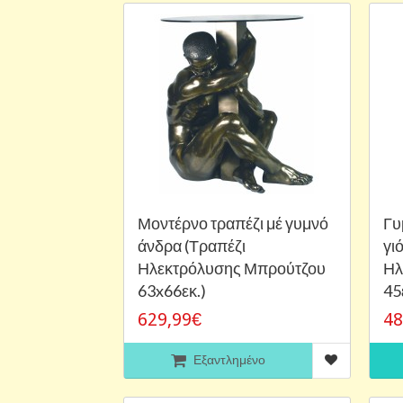
Μοντέρνο τραπέζι μέ γυμνό
Γυ
άνδρα (Τραπέζι
γι
Ηλεκτρόλυσης Μπρούτζου
Ηλ
63x66εκ.)
45
629,99€
48
Εξαντλημένο