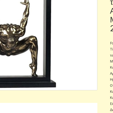
F
T
τ
Μ
Κ
Α
Η
O
Κ
Κ
E
Δ