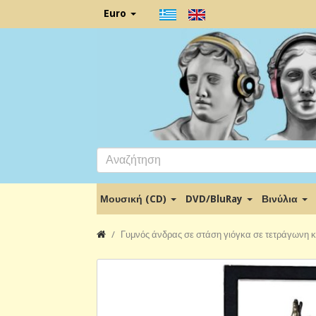
Euro
Μουσική (CD)
DVD/BluRay
Βινύλια
Γυμνός άνδρας σε στάση γιόγκα σε τετράγωνη κ