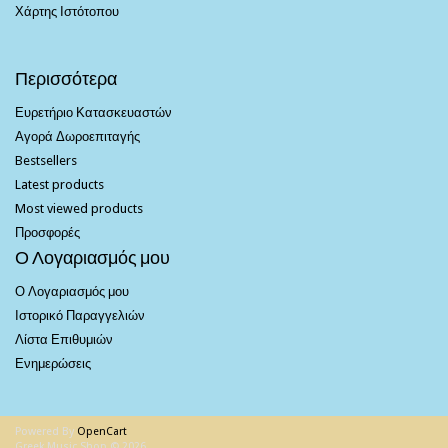
Χάρτης Ιστότοπου
Περισσότερα
Ευρετήριο Κατασκευαστών
Αγορά Δωροεπιταγής
Bestsellers
Latest products
Most viewed products
Προσφορές
Ο Λογαριασμός μου
Ο Λογαριασμός μου
Ιστορικό Παραγγελιών
Λίστα Επιθυμιών
Ενημερώσεις
Powered By
OpenCart
Greek Music Shop © 2026