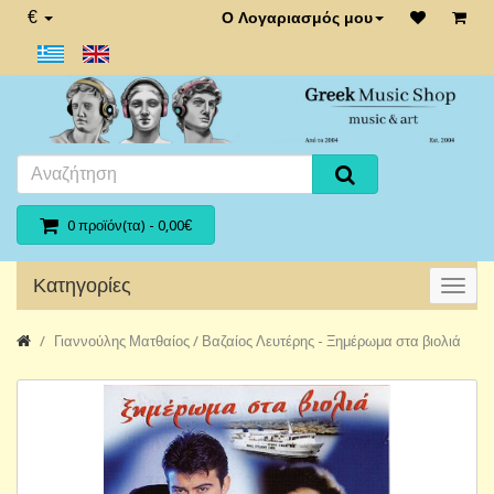
€
Ο Λογαριασμός μου
0 προϊόν(τα) - 0,00€
Κατηγορίες
Γιαννούλης Ματθαίος / Βαζαίος Λευτέρης - Ξημέρωμα στα βιολιά