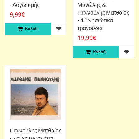
- Λόγω τιμής
Μανώλης &
Γιαννούλης Ματθαίος
9,99€
- 14 Νησιώτικα
τραγούδια
Καλάθι
19,99€
Καλάθι
Γιαννούλης Ματθαίος
- Να 'χα την αγάπη