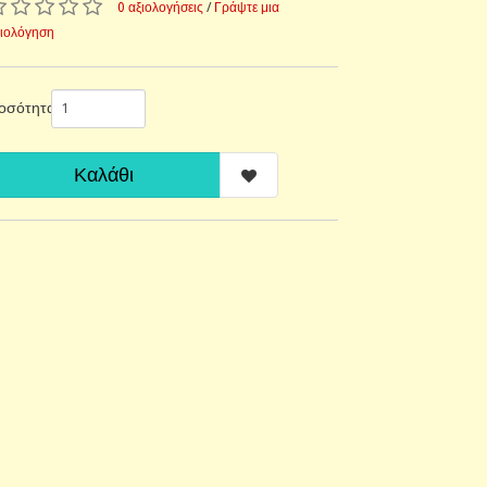
0 αξιολογήσεις
/
Γράψτε μια
ξιολόγηση
οσότητα
Καλάθι