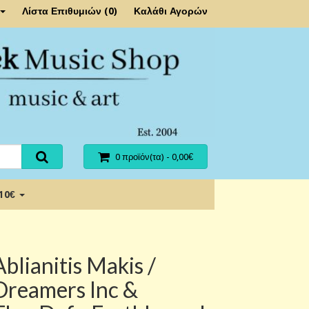
Λίστα Επιθυμιών (0)
Καλάθι Αγορών
0 προϊόν(τα) - 0,00€
 10€
Ablianitis Makis /
Dreamers Inc &