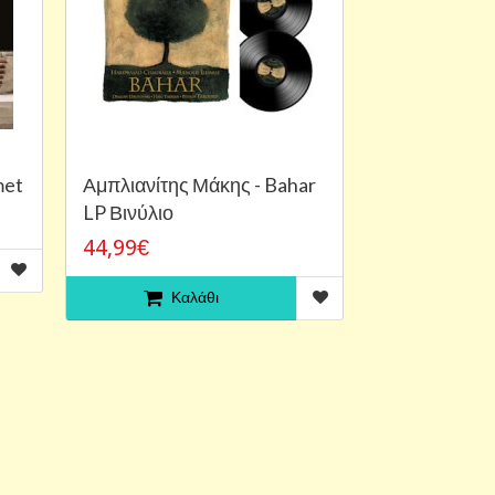
met
Αμπλιανίτης Μάκης - Bahar
LP Βινύλιο
44,99€
Καλάθι