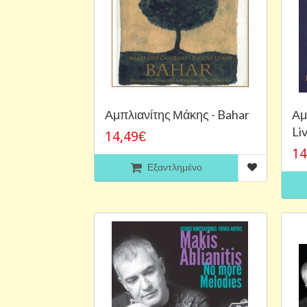
Αμπλιανίτης Μάκης - Bahar
Αμ
Li
14,49€
14
Εξαντλημένο