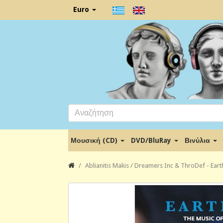
Euro
Μουσική (CD)
DVD/BluRay
Βινύλια
Ablianitis Makis / Dreamers Inc & ThroDef - Ear