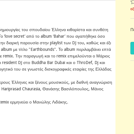
α
Π
 δημιουργίες του σπουδαίου Έλληνα κιθαρίστα και συνθέτη
Το ‘love secret’ από το album ‘Bahar’ που αγαπήθηκε όσο
ην διαρκή παρουσία στην playlist των DJ του, καθώς και έξι
album με τίτλο "Earthbounds". Το album περιλαμβάνει επτά
σε remix. Την παραγωγή και το remix επιμελούνται ο Μάριος
resident DJ στο Buddha Bar Dubai και ο ThroDef, Dj και
γητικό του σε γνωστές δισκογραφικές εταιρίες της Ελλάδας
ερους Έλληνες και ξένους μουσικούς, με διεθνή αναγνώριση
ι Hariprasad Chaurasia, Θανάσης Βασιλόπουλος, Μάνος
Remix ερμηνεύει ο Μανώλης Λιδάκης.