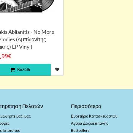
kis Ablianitis - No More
lodies (Αμπλιανίτης
κης) LP Vinyl)
,99€
Καλάθι
πηρέτηση Πελατών
Περισσότερα
ινωνήστε μαζί μας
Ευρετήριο Κατασκευαστών
ροφές
Αγορά Δωροεπιταγής
ς Ιστότοπου
Bestsellers