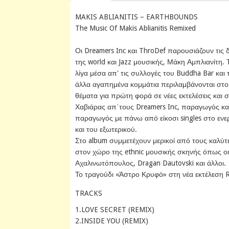
MAKIS ABLIANITIS – EARTHBOUNDS
The Music Of Makis Ablianitis Remixed
Οι Dreamers Inc και ThroDef παρουσιάζουν τις
της world και Jazz μουσικής, Μάκη Αμπλιανίτη. 
λίγα μέσα απ' τις συλλογές του Buddha Bar και τ
άλλα αγαπημένα κομμάτια περιλαμβάνονται στο 
θέματα για πρώτη φορά σε νέες εκτελέσεις και 
Χαβιάρας απ΄τους Dreamers Inc, παραγωγός και 
παραγωγός με πάνω από είκοσι singles στο ενερ
και του εξωτερικού.
Στο album συμμετέχουν μερικοί από τους καλύτ
στον χώρο της ethnic μουσικής σκηνής όπως ο
Αχαλινωτόπουλος, Dragan Dautovski και άλλοι.
Το τραγούδι «Άστρο Κρυφό» στη νέα εκτέλεση 
TRACKS
1.LOVE SECRET (REMIX)
2.INSIDE YOU (REMIX)