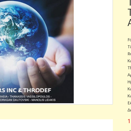
F
T
R
Κ
T
Α
Η
Κ
Κ
E
Δ
1