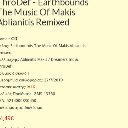
ThroDef - Earthbounds
The Music Of Makis
Ablianitis Remixed
CD
ormat:
ίτλος: Earthbounds The Music Of Makis Ablianitis
emixed
αλλιτέχνης: Ablianitis Makis / Dreamers Inc &
hroDef
ριθμός δίσκων: 1
μερομηνία κυκλοφορίας: 22/7/2019
ατασκευαστής:
MLK
ωδικός Προϊόντος: GMS-13350
AN: 5214000830450
ιαθεσιμότητα: Διαθέσιμο
4,49€