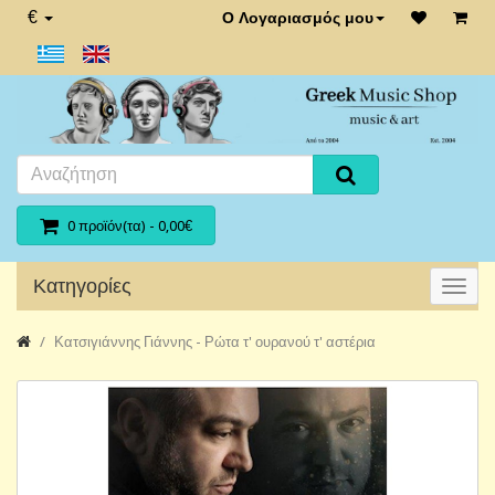
€
Ο Λογαριασμός μου
0 προϊόν(τα) - 0,00€
Κατηγορίες
Κατσιγιάννης Γιάννης - Ρώτα τ' ουρανού τ' αστέρια