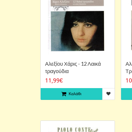
Αλεξίου Χάρις - 12 Λαικά
Αλ
τραγούδια
Τρ
11,99€
10
Καλάθι