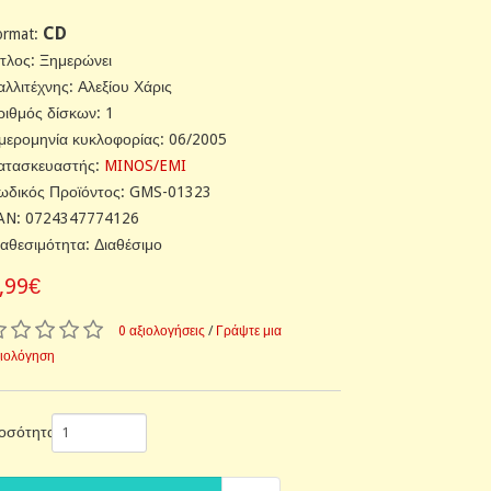
CD
ormat:
ίτλος: Ξημερώνει
αλλιτέχνης: Αλεξίου Χάρις
ριθμός δίσκων: 1
μερομηνία κυκλοφορίας: 06/2005
ατασκευαστής:
MINOS/EMI
ωδικός Προϊόντος: GMS-01323
AN: 0724347774126
ιαθεσιμότητα: Διαθέσιμο
,99€
0 αξιολογήσεις
/
Γράψτε μια
ξιολόγηση
οσότητα