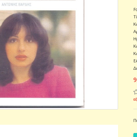
F
T
Κ
Α
Η
Κ
Κ
E
Δ
9
α
Π