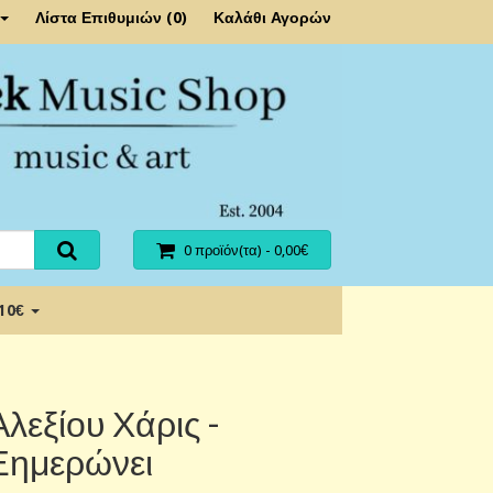
Λίστα Επιθυμιών (0)
Καλάθι Αγορών
0 προϊόν(τα) - 0,00€
 10€
Αλεξίου Χάρις -
Ξημερώνει