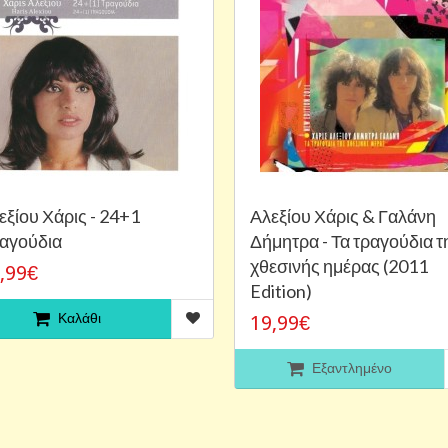
εξίου Χάρις - 24+1
Αλεξίου Χάρις & Γαλάνη
αγούδια
Δήμητρα - Τα τραγούδια τ
χθεσινής ημέρας (2011
,99€
Edition)
Καλάθι
19,99€
Εξαντλημένο