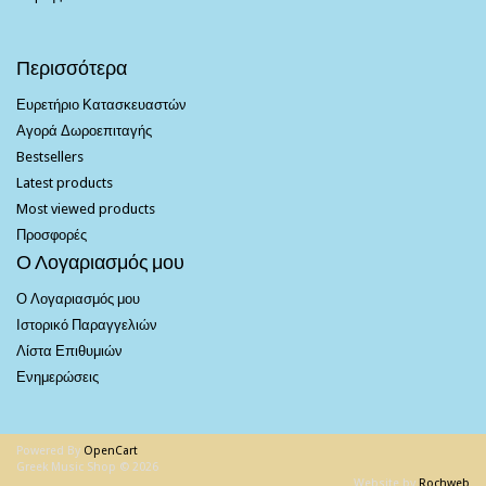
Περισσότερα
Ευρετήριο Κατασκευαστών
Αγορά Δωροεπιταγής
Bestsellers
Latest products
Most viewed products
Προσφορές
Ο Λογαριασμός μου
Ο Λογαριασμός μου
Ιστορικό Παραγγελιών
Λίστα Επιθυμιών
Ενημερώσεις
Powered By
OpenCart
Greek Music Shop © 2026
Website by
Rochweb