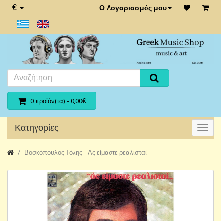
€
Ο Λογαριασμός μου
0 προϊόν(τα) - 0,00€
Κατηγορίες
Βοσκόπουλος Τόλης - Ας είμαστε ρεαλισταί