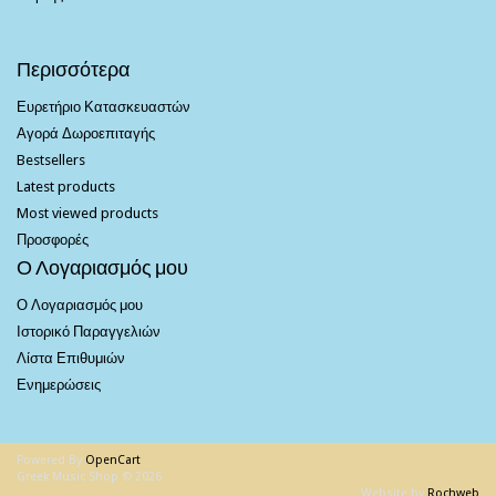
Περισσότερα
Ευρετήριο Κατασκευαστών
Αγορά Δωροεπιταγής
Bestsellers
Latest products
Most viewed products
Προσφορές
Ο Λογαριασμός μου
Ο Λογαριασμός μου
Ιστορικό Παραγγελιών
Λίστα Επιθυμιών
Ενημερώσεις
Powered By
OpenCart
Greek Music Shop © 2026
Website by
Rochweb