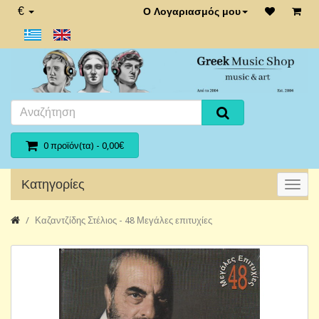
€
Ο Λογαριασμός μου
0 προϊόν(τα) - 0,00€
Κατηγορίες
Καζαντζίδης Στέλιος - 48 Μεγάλες επιτυχίες