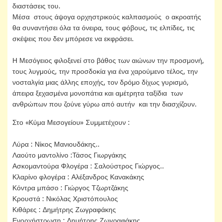
διαστάσεις του.
Μέσα στους άψογα ορχηστρικούς καλπασμούς ο ακροατής
θα συναντήσει όλα τα όνειρα, τους φόβους, τις ελπίδες, τις
σκέψεις που δεν μπόρεσε να εκφράσει.
Η Μεσόγειος φιλοξενεί στο βάθος των αιώνων την προσμονή,
τους λυγμούς, την προσδοκία για ένα χαρούμενο τέλος, την
νοσταλγία μιας άλλης εποχής, τον δρόμο δίχως γυρισμό,
άπειρα ξεχασμένα μονοπάτια και αμέτρητα ταξίδια των
ανθρώπων που ζούνε γύρω από αυτήν και την διασχίζουν.
Στο «Κύμα Μεσογείου» Συμμετέχουν :
Λύρα : Νίκος Μανιουδάκης..
Λαούτο μαντολίνο :Τάσος Γιωργάκης
Ασκομαντούρα Φλογέρα : Σαλούστρος Γιώργος..
Κλαρίνο φλογέρα : Αλέξανδρος Κανακάκης
Κόντρα μπάσο : Γιώργος Τζωρτζάκης
Κρουστά : Νικόλας Χριστόπουλος
Κιθάρες : Δημήτρης Ζωγραφάκης
Ενορχήστρωση : Δημήτρης Ζωγραφάκης