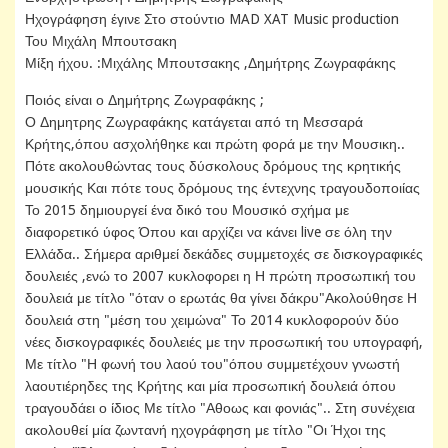
Ηχογράφηση έγινε Στο στούντιο MAD XAT Music production
Του Μιχάλη Mπουτσακη
Μίξη ήχου. :Μιχάλης Μπουτσακης ,Δημήτρης Ζωγραφάκης
Ποιός είναι ο Δημήτρης Ζωγραφάκης ;
Ο Δημητρης Ζωγραφάκης κατάγεται από τη Μεσσαρά
Κρήτης,όπου ασχολήθηκε και πρώτη φορά με την Μουσικη..
Πότε ακολουθώντας τους δύσκολους δρόμους της κρητικής
μουσικής Και πότε τους δρόμους της έντεχνης τραγουδοποιίας
Το 2015 δημιουργεί ένα δικό του Μουσικό σχήμα με
διαφορετικό ύφος Όπου και αρχίζει να κάνει live σε όλη την
Ελλάδα.. Σήμερα αριθμεί δεκάδες συμμετοχές σε δισκογραφικές
δουλειές ,ενώ το 2007 κυκλοφορει η Η πρώτη προσωπική του
δουλειά με τίτλο "όταν ο ερωτάς θα γίνει δάκρυ"Ακολούθησε Η
δουλειά στη "μέση του χειμώνα" Το 2014 κυκλοφορούν δύο
νέες δισκογραφικές δουλειές με την προσωπική του υπογραφή,
Με τίτλο "Η φωνή του λαού του"όπου συμμετέχουν γνωστή
λαουτιέρηδες της Κρήτης και μία προσωπική δουλειά όπου
τραγουδάει ο ίδιος Με τίτλο "Αθοως και φονιάς".. Στη συνέχεια
ακολουθεί μία ζωντανή ηχογράφηση με τίτλο "Οι Ήχοι της