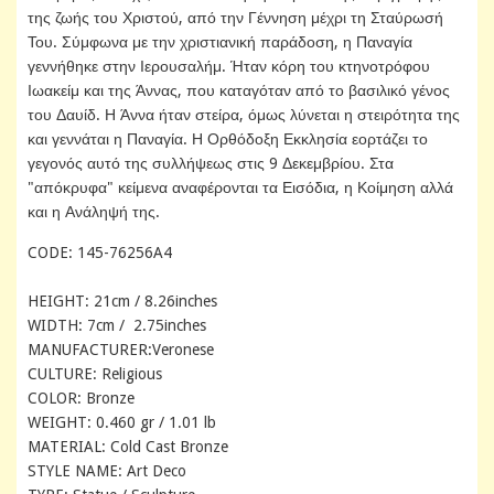
της ζωής του Χριστού, από την Γέννηση μέχρι τη Σταύρωσή
Του. Σύμφωνα με την χριστιανική παράδοση, η Παναγία
γεννήθηκε στην Ιερουσαλήμ. Ήταν κόρη του κτηνοτρόφου
Ιωακείμ και της Άννας, που καταγόταν από το βασιλικό γένος
του Δαυίδ. Η Άννα ήταν στείρα, όμως λύνεται η στειρότητα της
και γεννάται η Παναγία. Η Ορθόδοξη Εκκλησία εορτάζει το
γεγονός αυτό της συλλήψεως στις 9 Δεκεμβρίου. Στα
"απόκρυφα" κείμενα αναφέρονται τα Εισόδια, η Κοίμηση αλλά
και η Ανάληψή της.
CODE: 145-76256A4
HEIGHT: 21cm / 8.26inches
WIDTH: 7cm / 2.75inches
MANUFACTURER:Veronese
CULTURE: Religious
COLOR: Bronze
WEIGHT: 0.460 gr / 1.01 lb
MATERIAL: Cold Cast Bronze
STYLE NAME: Art Deco