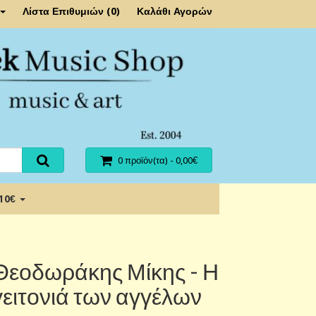
Λίστα Επιθυμιών (0)
Καλάθι Αγορών
0 προϊόν(τα) - 0,00€
 10€
Θεοδωράκης Μίκης - Η
γειτονιά των αγγέλων