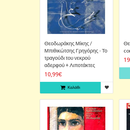
Θεοδωράκης Μίκης /
Θε
Μπιθικώτσης Γρηγόρης - Το
co
τραγούδι του νεκρού
19
αδερφού + Λιποτάκτες
10,99€
Καλάθι