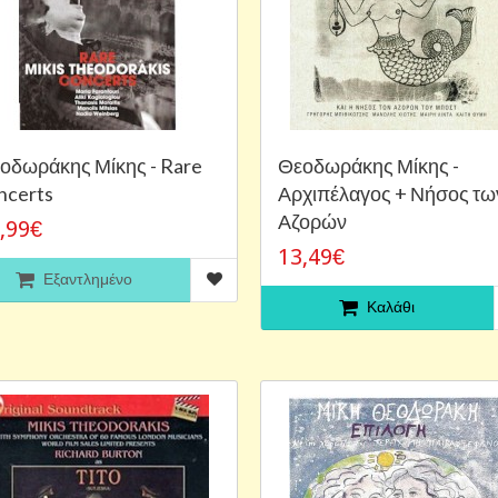
οδωράκης Μίκης - Rare
Θεοδωράκης Μίκης -
ncerts
Αρχιπέλαγος + Νήσος τω
Αζορών
,99€
13,49€
Εξαντλημένο
Καλάθι