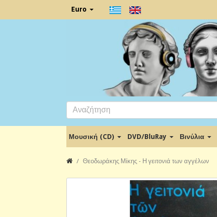
Euro
Μουσική (CD)
DVD/BluRay
Βινύλια
Θεοδωράκης Μίκης - Η γειτονιά των αγγέλων