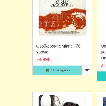
Θεοδωράκης Μίκης - 70
Θε
χρόνια
μο
Θε
24,99€
21
Εξαντλημένο