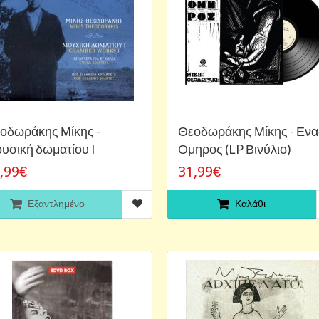
οδωράκης Μίκης -
Θεοδωράκης Μίκης - Ενα
υσική δωματίου I
Ομηρος (LP Βινύλιο)
,99€
31,99€
Εξαντλημένο
Καλάθι