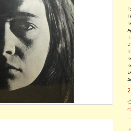
F
T
Κ
Α
Η
O
Κ
Κ
Κ
E
Δ
2
α
Π