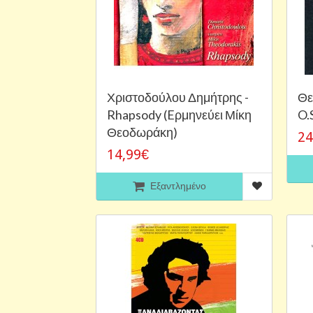
Χριστοδούλου Δημήτρης -
Θε
Rhapsody (Eρμηνεύει Μίκη
O.S
Θεοδωράκη)
24
14,99€
Εξαντλημένο