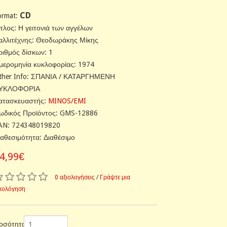
CD
ormat:
ίτλος: Η γειτονιά των αγγέλων
αλλιτέχνης: Θεοδωράκης Μίκης
ριθμός δίσκων: 1
μερομηνία κυκλοφορίας: 1974
ther Info: ΣΠΑΝΙΑ / ΚΑΤΑΡΓΗΜΕΝΗ
ΥΚΛΟΦΟΡΙΑ
ατασκευαστής:
MINOS/EMI
ωδικός Προϊόντος: GMS-12886
AN: 724348019820
ιαθεσιμότητα: Διαθέσιμο
4,99€
0 αξιολογήσεις
/
Γράψτε μια
ξιολόγηση
οσότητα