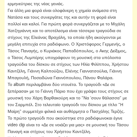
ερμηνεύτριες της νέας γενιάς.
Για άλλη μια φορά είναι ολοφάνερη η χημεία ανάμεσα στη
Νατάσα και τους συνεργάτες της και αυτήν τη φορά είναι
πολλοί και καλοί. Για πρώτη φορά συνεργάζεται με το Μιχάλη
Χατζηγιάννη και το αποτέλεσμα είναι τέσσερα τραγούδια σε
στίχους της Ελεάνας Βραχάλη, τα οποία ήδη ακούγονται με
μεγάλη επιτυχία στο ραδιόφωνο. Ο Χριστόφορος Γερμενής, ο
Τάσος Παναγής, ο Κυριάκος Παπαδόπουλος, ο Ακης Δείξιμος,
ο Τάσος Λυμπέρης υπογράφουν τη μουσική στα υπόλοιπα
τραγούδια του δίσκου σε στίχους των Ηλία Φιλίππου, Χρήστου
Καντζέλη, Γιάννη Καλπούζου, Ελένης Γιαννατσούλια, Γιάννη
Μπαγουλή, Ποσειδώνα Γιαννόπουλου, Πάνου Φαλάρα.
Το album περιλαμβάνει δύο ντουέτα. Το τραγούδι «Δε σε
ξεπέρασα» με το Γιάννη Πάριο που έχει γράψει τους στίχους σε
μουσική του Χάρη Βαρθακούρη και το "Να 'σουν θάλασσα" με
τον Σαρμπέλ. Στο τελευταίο τραγούδι του δίσκου με τίτλο "Η
Μαίρη" συμμετέχει φιλικά και αυθόρμητα ο Πασχάλης Τερζής.
Το πρώτο τραγούδι που ακούστηκε στο ραδιόφωνοκαι έγινε
video clip είναι το «Δε σε νοιάζει για μας» σε μουσική του Τάσου
Παναγή και στίχους του Χρήστου Καντζέλη.