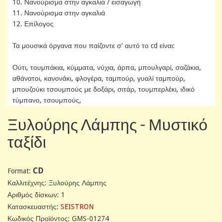
10. Νανούρισμα στην αγκαλιά / εισαγωγή
11. Νανούρισμα στην αγκαλιά
12. Επίλογος
Τα μουσικά όργανα που παίζοντε σ' αυτό το cd είναι:
Ούτι, τουμπάκια, κύμματα, νύχια, άρπα, μπουλγαρί, σαζάκια,
αθάνατοι, κανονάκι, φλογέρα, ταμπούρ, γυαλί ταμπούρ,
μπουζούκι τσουμπούς με δοξάρι, σιτάρ, τουμπερλέκι, ιδικό
τύμπανο, τσουμπούς,
Ξυλούρης Λάμπης - Μυστικό
ταξίδι
CD
Format:
Καλλιτέχνης: Ξυλούρης Λάμπης
Αριθμός δίσκων: 1
Κατασκευαστής:
SEISTRON
Κωδικός Προϊόντος: GMS-01274