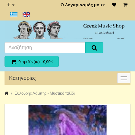
€
Ο Λογαριασμός μου
0 προϊόν(τα) - 0,00€
Κατηγορίες
Ξυλούρης Λάμπης - Μυστικό ταξίδι