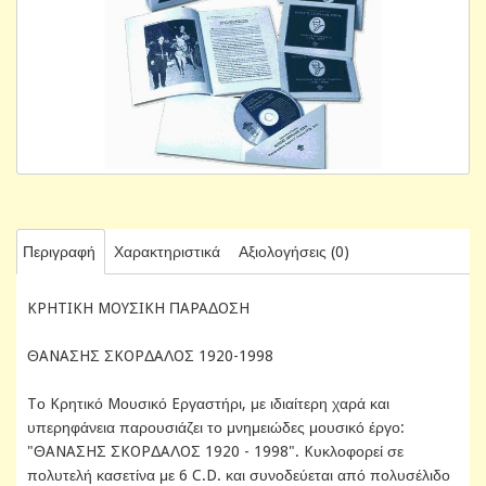
Περιγραφή
Χαρακτηριστικά
Αξιολογήσεις (0)
KPHTIKH MOYΣIKH ΠAPAΔOΣH
ΘANAΣHΣ ΣKOPΔAΛOΣ 1920-1998
Tο Kρητικό Mουσικό Eργαστήρι, με ιδιαίτερη χαρά και
υπερηφάνεια παρουσιάζει το μνημειώδες μουσικό έργο:
"ΘANAΣHΣ ΣKOPΔAΛOΣ 1920 - 1998". Kυκλοφορεί σε
πολυτελή κασετίνα με 6 C.D. και συνοδεύεται από πολυσέλιδο