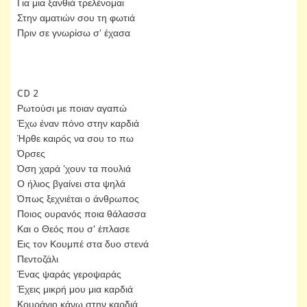
Για μια ξανθιά τρελένομαι
Στην αματιών σου τη φωτιά
Πριν σε γνωρίσω σ' έχασα
CD 2
Ρωτούσι με ποιαν αγαπώ
Έχω έναν πόνο στην καρδιά
Ήρθε καιρός να σου το πω
Όρσες
Όση χαρά 'χουν τα πουλιά
Ο ήλιος βγαίνει στα ψηλά
Όπως ξεχνιέται ο άνθρωπος
Ποιος ουρανός ποια θάλασσα
Και ο Θεός που σ' έπλασε
Εις τον Κουμπέ στα δυο στενά
Πεντοζάλι
Ένας ψαράς γεροψαράς
Έχεις μικρή μου μια καρδιά
Κουράγιο κάνω στην καρδιά