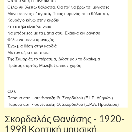
Ώσπου να ζει ο άνθρωπος
Θέλω να βλέπω θάλασσα, Θα πα' να βρω τσι μάγισσες
Μόνο εκείνος π' αγαπά, Ποιος ουρανός ποια θάλασσα,
Κουράγιο κάνω στην καρδιά
Στο σπήλι είναι 'να νερό
Να μπόρειεςς με τα μάτια σου, Εκάηκα και ράγησε
Θέλω να μείνω αμοναχός
Έχω μια θέση στην καρδιά
Με τον αέρα σου πετώ
Της Σαμαριάς το πέρασμα, Δώσε μου το δικαίωμα
Πρώτος συρτός, Μαλεβυζιώτικος χορός
CD 6
Παρουσίαση - συνέντευξη Θ. Σκορδαλού (Ε.Ι.Ρ. Αθηνών)
Παρουσίαση - συνέντευξη Θ. Σκορδαλού (Ε.Ρ.Α. Ηρακλείου)
Σκορδαλός Θανάσης - 1920-
1998 Κρητική μουσική