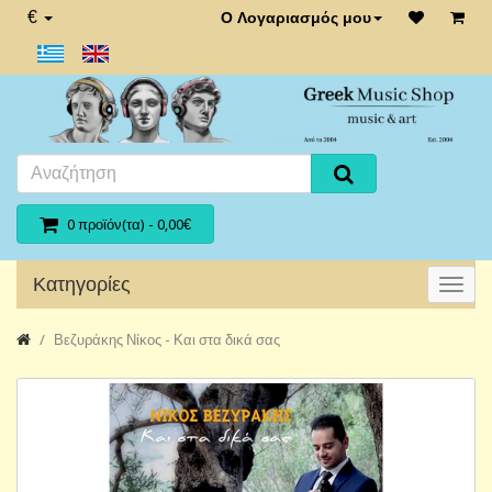
€
Ο Λογαριασμός μου
0 προϊόν(τα) - 0,00€
Κατηγορίες
Βεζυράκης Νίκος - Και στα δικά σας