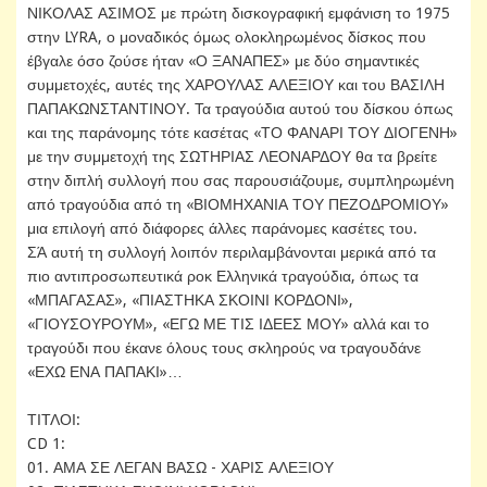
ΝΙΚΟΛΑΣ ΑΣΙΜΟΣ με πρώτη δισκογραφική εμφάνιση το 1975
στην LYRA, ο μοναδικός όμως ολοκληρωμένος δίσκος που
έβγαλε όσο ζούσε ήταν «Ο ΞΑΝΑΠΕΣ» με δύο σημαντικές
συμμετοχές, αυτές της ΧΑΡΟΥΛΑΣ ΑΛΕΞΙΟΥ και του ΒΑΣΙΛΗ
ΠΑΠΑΚΩΝΣΤΑΝΤΙΝΟΥ. Τα τραγούδια αυτού του δίσκου όπως
και της παράνομης τότε κασέτας «ΤΟ ΦΑΝΑΡΙ ΤΟΥ ΔΙΟΓΕΝΗ»
με την συμμετοχή της ΣΩΤΗΡΙΑΣ ΛΕΟΝΑΡΔΟΥ θα τα βρείτε
στην διπλή συλλογή που σας παρουσιάζουμε, συμπληρωμένη
από τραγούδια από τη «ΒΙΟΜΗΧΑΝΙΑ ΤΟΥ ΠΕΖΟΔΡΟΜΙΟΥ»
μια επιλογή από διάφορες άλλες παράνομες κασέτες του.
ΣΆ αυτή τη συλλογή λοιπόν περιλαμβάνονται μερικά από τα
πιο αντιπροσωπευτικά ροκ Ελληνικά τραγούδια, όπως τα
«ΜΠΑΓΑΣΑΣ», «ΠΙΑΣΤΗΚΑ ΣΚΟΙΝΙ ΚΟΡΔΟΝΙ»,
«ΓΙΟΥΣΟΥΡΟΥΜ», «ΕΓΩ ΜΕ ΤΙΣ ΙΔΕΕΣ ΜΟΥ» αλλά και το
τραγούδι που έκανε όλους τους σκληρούς να τραγουδάνε
«ΕΧΩ ΕΝΑ ΠΑΠΑΚΙ»…
ΤΙΤΛΟΙ:
CD 1:
01. ΑΜΑ ΣΕ ΛΕΓΑΝ ΒΑΣΩ - ΧΑΡΙΣ ΑΛΕΞΙΟΥ