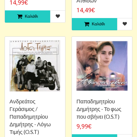
Ατθιδών
14,99€
14,49€
Καλάθι
Καλάθι
Ανδρεάτος
Παπαδημητρίου
Γεράσιμος /
Δημήτρης - Το φως
Παπαδημητρίου
που σβήνει (O.S.T)
Δημήτρης - Λόγω
9,99€
Τιμής (O.S.T)