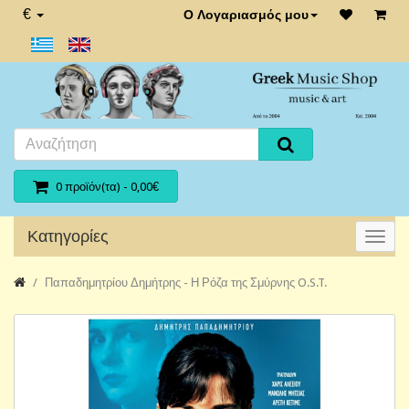
€
Ο Λογαριασμός μου
0 προϊόν(τα) - 0,00€
Κατηγορίες
Παπαδημητρίου Δημήτρης - Η Ρόζα της Σμύρνης O.S.T.