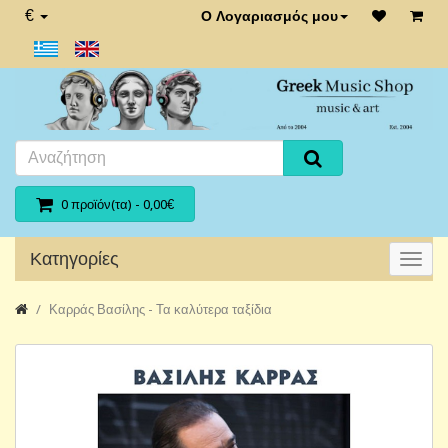
€
Ο Λογαριασμός μου
0 προϊόν(τα) - 0,00€
Κατηγορίες
Καρράς Βασίλης - Τα καλύτερα ταξίδια