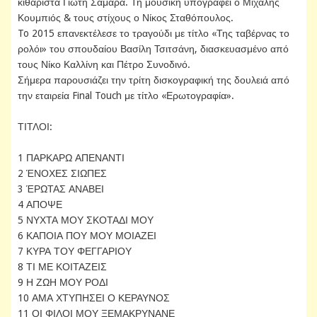
κιθαρίστα Γιώτη Σαμαρά. Τη μουσική υπογράφει ο Μιχάλης
Κουμπιός & τους στίχους ο Νίκος Σταθόπουλος.
To 2015 επανεκτέλεσε το τραγούδι με τίτλο «Της ταβέρνας το
ρολόι» του σπουδαίου Βασίλη Τσιτσάνη, διασκευασμένο από
τους Νίκο Καλλίνη και Πέτρο Συνοδινό.
Σήμερα παρουσιάζει την τρίτη δισκογραφική της δουλειά από
την εταιρεία Final Touch με τίτλο «Ερωτογραφία».
ΤΙΤΛΟΙ:
1 ΠΑΡΚΑΡΩ ΑΠΕΝΑΝΤΙ
2 ΈΝΟΧΕΣ ΣΙΩΠΕΣ
3 ΈΡΩΤΑΣ ΑΝΑΒΕΙ
4 ΑΠΟΨΕ
5 ΝΥΧΤΑ ΜΟΥ ΣΚΟΤΑΔΙ ΜΟΥ
6 ΚΑΠΟΙΑ ΠΟΥ ΜΟΥ ΜΟΙΑΖΕΙ
7 ΚΥΡΑ ΤΟΥ ΦΕΓΓΑΡΙΟΥ
8 ΤΙ ΜΕ ΚΟΙΤΑΖΕΙΣ
9 Η ΖΩΗ ΜΟΥ ΡΟΔΙ
10 ΑΜΑ ΧΤΥΠΗΣΕΙ Ο ΚΕΡΑΥΝΟΣ
11 ΟΙ ΦΙΛΟΙ ΜΟΥ ΞΕΜΑΚΡΥΝΑΝΕ