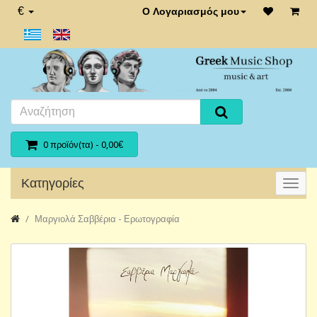
€
Ο Λογαριασμός μου
0 προϊόν(τα) - 0,00€
Κατηγορίες
Μαργιολά Σαββέρια - Ερωτογραφία