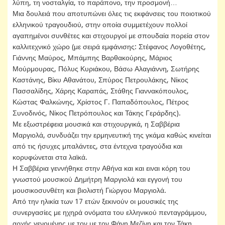
λύπη, τη νοσταλγία, το παράπονο, την προσμονή…
Μια δουλειά που αποτυπώνει όλες τις εκφάνσεις του ποιοτικού
ελληνικού τραγουδιού, στην οποία συμμετέχουν πολλοί
αγαπημένοι συνθέτες και στιχουργοί με σπουδαία πορεία στον
καλλιτεχνικό χώρο (με σειρά εμφάνισης: Στέφανος Λογοθέτης,
Γιάννης Μαύρος, Μπάμπης Βαρθακούρης, Μάριος
Μούρμουρας, Πόλυς Κυριάκου, Βάσω Αλαγιάννη, Σωτήρης
Καστάνης, Βίκυ Αθανάτου, Σπύρος Πετρουλάκης, Νίκος
Πασσαλίδης, Χάρης Καραπάς, Στάθης Γιαννακόπουλος,
Κώστας Φαλκώνης, Χρίστος Γ. Παπαδόπουλος, Πέτρος
Συνοδινός, Νίκος Πετρόπουλος και Τάκης Γεράρδης).
Με εξωστρέφεια μουσικά και στιχουργικά, η Σαββέρια
Μαργιολά, συνδυάζει την ερμηνευτική της γκάμα καθώς κινείται
από τις ήσυχες μπαλάντες, στα έντεχνα τραγούδια και
κορυφώνεται στα λαϊκά.
Η Σαββέρια γεννήθηκε στην Αθήνα και και ειναι κόρη του
γνωστού μουσικού Δημήτρη Μαργιολά και εγγονή του
μουσικοσυνθέτη και βιολιστή Γιώργου Μαργιολά.
Από την ηλικία των 17 ετών ξεκινούν οι μουσικές της
συνεργασίες με ηχηρά ονόματα του ελληνικού πενταγράμμου,
αρχής γενομένης με τον με τον Φάνη Μεζίνη και τον Τάκη