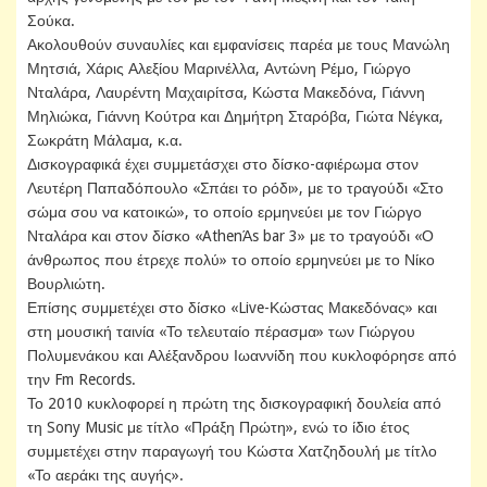
Σούκα.
Ακολουθούν συναυλίες και εμφανίσεις παρέα με τους Μανώλη
Μητσιά, Χάρις Αλεξίου Μαρινέλλα, Αντώνη Ρέμο, Γιώργο
Νταλάρα, Λαυρέντη Μαχαιρίτσα, Κώστα Μακεδόνα, Γιάννη
Μηλιώκα, Γιάννη Κούτρα και Δημήτρη Σταρόβα, Γιώτα Νέγκα,
Σωκράτη Μάλαμα, κ.α.
Δισκογραφικά έχει συμμετάσχει στο δίσκο-αφιέρωμα στον
Λευτέρη Παπαδόπουλο «Σπάει το ρόδι», με το τραγούδι «Στο
σώμα σου να κατοικώ», το οποίο ερμηνεύει με τον Γιώργο
Νταλάρα και στον δίσκο «AthenΆs bar 3» με το τραγούδι «Ο
άνθρωπος που έτρεχε πολύ» το οποίο ερμηνεύει με το Νίκο
Βουρλιώτη.
Επίσης συμμετέχει στο δίσκο «Live-Κώστας Μακεδόνας» και
στη μουσική ταινία «Το τελευταίο πέρασμα» των Γιώργου
Πολυμενάκου και Αλέξανδρου Ιωαννίδη που κυκλοφόρησε από
την Fm Records.
Το 2010 κυκλοφορεί η πρώτη της δισκογραφική δουλεία από
τη Sony Music με τίτλο «Πράξη Πρώτη», ενώ το ίδιο έτος
συμμετέχει στην παραγωγή του Κώστα Χατζηδουλή με τίτλο
«Το αεράκι της αυγής».