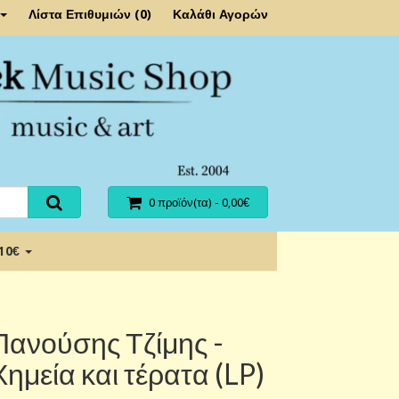
Λίστα Επιθυμιών (0)
Καλάθι Αγορών
0 προϊόν(τα) - 0,00€
 10€
Πανούσης Τζίμης -
Χημεία και τέρατα (LP)