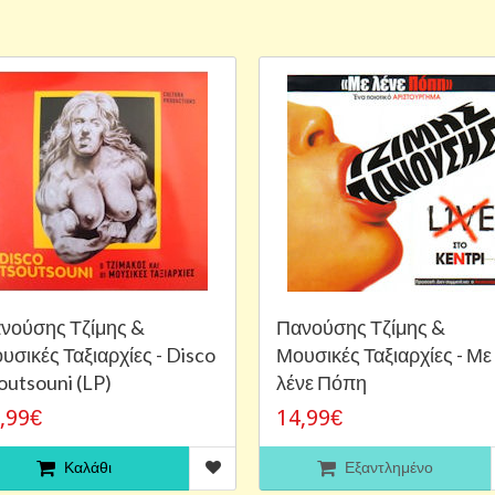
νούσης Τζίμης &
Πανούσης Τζίμης &
υσικές Ταξιαρχίες - Disco
Μουσικές Ταξιαρχίες - Με
outsouni (LP)
λένε Πόπη
,99€
14,99€
Καλάθι
Εξαντλημένο