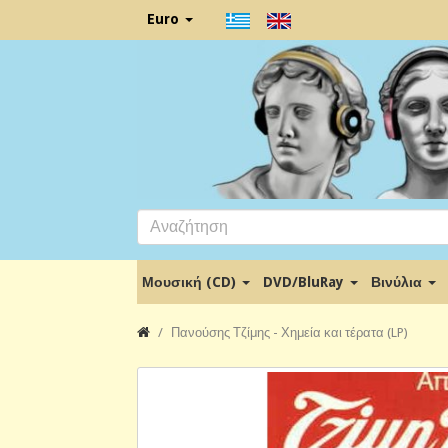
Euro
Μουσική (CD)
DVD/BluRay
Βινύλια
Πανούσης Τζίμης - Χημεία και τέρατα (LP)