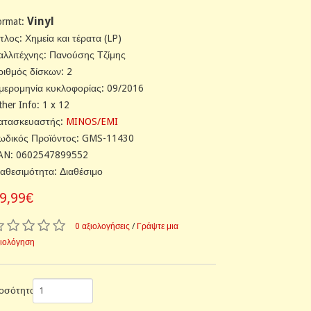
Vinyl
ormat:
ίτλος: Χημεία και τέρατα (LP)
αλλιτέχνης: Πανούσης Τζίμης
ριθμός δίσκων: 2
μερομηνία κυκλοφορίας: 09/2016
ther Info: 1 x 12
ατασκευαστής:
MINOS/EMI
ωδικός Προϊόντος: GMS-11430
AN: 0602547899552
ιαθεσιμότητα: Διαθέσιμο
9,99€
0 αξιολογήσεις
/
Γράψτε μια
ξιολόγηση
οσότητα