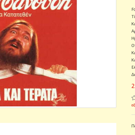
F
T
Κ
Α
Η
O
Κ
Κ
E
Δ
2
α
Π