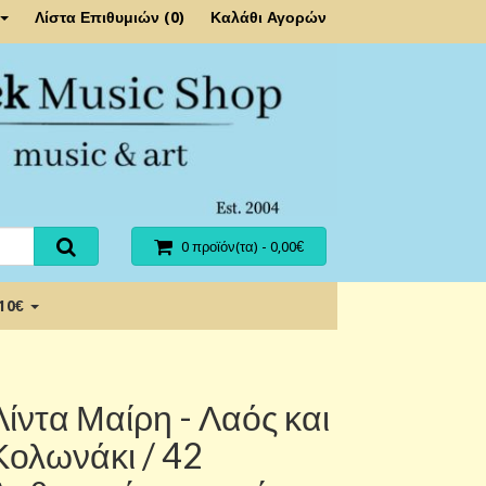
Λίστα Επιθυμιών (0)
Καλάθι Αγορών
0 προϊόν(τα) - 0,00€
 10€
Λίντα Μαίρη - Λαός και
Κολωνάκι / 42