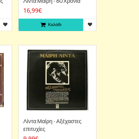
ος
Λίντα Μαίρη - 60 Χρόνια
16,99€
Καλάθι
Λίντα Μαίρη - Αξέχαστες
επιτυχίες
9,99€