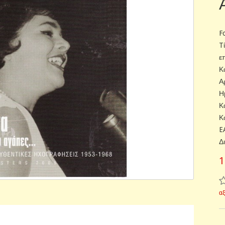
F
T
ε
Κ
Α
Η
Κ
Κ
E
Δ
1
α