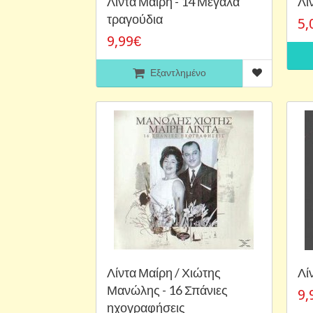
Λίντα Μαίρη - 14 Μεγάλα
Λί
τραγούδια
5,
9,99€
Εξαντλημένο
Λίντα Μαίρη / Χιώτης
Λί
Μανώλης - 16 Σπάνιες
9,
ηχογραφήσεις