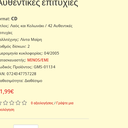
Αυθεντικές επιτυχίες
CD
ormat:
ίτλος: Λαός και Κολωνάκι / 42 Αυθεντικές
πιτυχίες
αλλιτέχνης: Λίντα Μαίρη
ριθμός δίσκων: 2
μερομηνία κυκλοφορίας: 04/2005
ατασκευαστής:
MINOS/EMI
ωδικός Προϊόντος: GMS-01134
AN: 0724347757228
ιαθεσιμότητα: Διαθέσιμο
1,99€
0 αξιολογήσεις
/
Γράψτε μια
ξιολόγηση