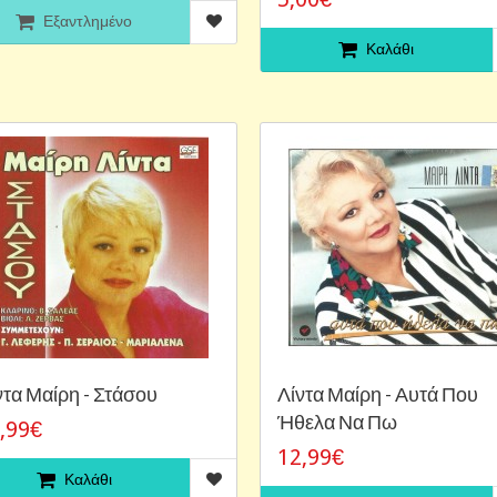
Εξαντλημένο
Καλάθι
ντα Μαίρη - Στάσου
Λίντα Μαίρη - Αυτά Που
Ήθελα Να Πω
,99€
12,99€
Καλάθι