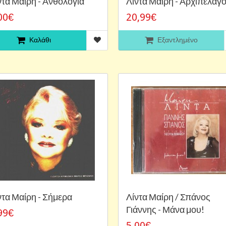
ντα Μαίρη - Ανθολογία
Λίντα Μαίρη - Αρχιπέλαγ
00€
20,99€
Καλάθι
Εξαντλημένο
ντα Μαίρη - Σήμερα
Λίντα Μαίρη / Σπάνος
Γιάννης - Μάνα μου!
99€
5,00€