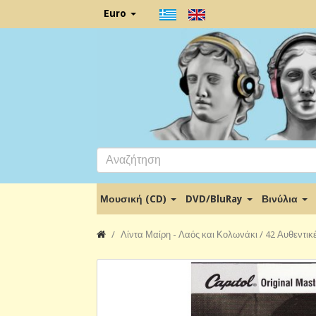
Euro
Μουσική (CD)
DVD/BluRay
Βινύλια
Λίντα Μαίρη - Λαός και Κολωνάκι / 42 Αυθεντικέ