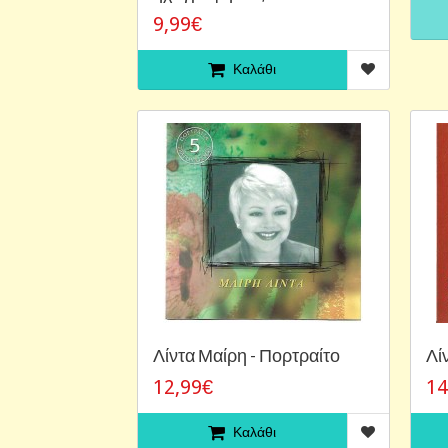
9,99€
Καλάθι
Λίντα Μαίρη - Πορτραίτο
Λί
12,99€
14
Καλάθι