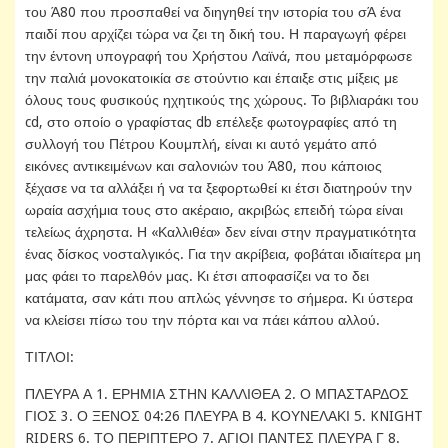
του Ά80 που προσπαθεί να διηγηθεί την ιστορία του σΆ ένα
παιδί που αρχίζει τώρα να ζει τη δική του. Η παραγωγή φέρει
την έντονη υπογραφή του Χρήστου Λαϊνά, που μεταμόρφωσε
την παλιά μονοκατοικία σε στούντιο και έπαιξε στις μίξεις με
όλους τους φυσικούς ηχητικούς της χώρους. Το βιβλιαράκι του
cd, στο οποίο ο γραφίστας db επέλεξε φωτογραφίες από τη
συλλογή του Πέτρου Κουμπλή, είναι κι αυτό γεμάτο από
εικόνες αντικειμένων και σαλονιών του Ά80, που κάποιος
ξέχασε να τα αλλάξει ή να τα ξεφορτωθεί κι έτσι διατηρούν την
ωραία ασχήμια τους στο ακέραιο, ακριβώς επειδή τώρα είναι
τελείως άχρηστα. Η «Καλλιθέα» δεν είναι στην πραγματικότητα
ένας δίσκος νοσταλγικός. Για την ακρίβεια, φοβάται ιδιαίτερα μη
μας φάει το παρελθόν μας. Κι έτσι αποφασίζει να το δει
κατάματα, σαν κάτι που απλώς γέννησε το σήμερα. Κι ύστερα
να κλείσει πίσω του την πόρτα και να πάει κάπου αλλού.
ΤΙΤΛΟΙ:
ΠΛΕΥΡΑ Α 1. ΕΡΗΜΙΑ ΣΤΗΝ ΚΑΛΛΙΘΕΑ 2. Ο ΜΠΑΣΤΑΡΔΟΣ
ΓΙΟΣ 3. Ο ΞΕΝΟΣ 04:26 ΠΛΕΥΡΑ Β 4. ΚΟΥΝΕΛΑΚΙ 5. KNIGHT
RIDERS 6. ΤΟ ΠΕΡΙΠΤΕΡΟ 7. ΑΓΙΟΙ ΠΑΝΤΕΣ ΠΛΕΥΡΑ Γ 8.