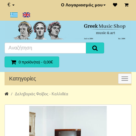
€
Ο Λογαριασμός μου
0 προϊόν(τα) - 0,00€
Κατηγορίες
Δεληβοριάς Φοίβος - Καλλιθέα