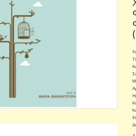
F
T
Κ
Σ
Μ
Α
Η
Κ
Κ
E
Δ