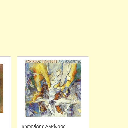
Ιωαννίδης Αλκίνοος -