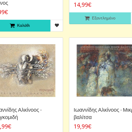
νος
14,99€
99€
Εξαντλημένο
Καλάθι
αννίδης Αλκίνοος -
Ιωαννίδης Αλκίνοος - Μι
γκομιδή
βαλίτσα
,99€
19,99€