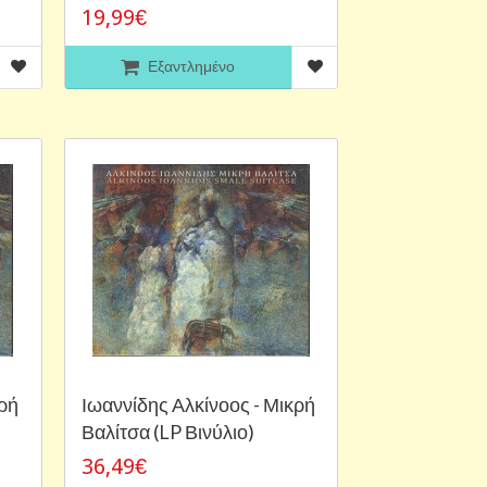
19,99€
Εξαντλημένο
κρή
Ιωαννίδης Αλκίνοος - Μικρή
Βαλίτσα (LP Βινύλιο)
36,49€