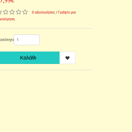
7,99€
0 αξιολογήσεις
/
Γράψτε μια
ξιολόγηση
οσότητα
Καλάθι