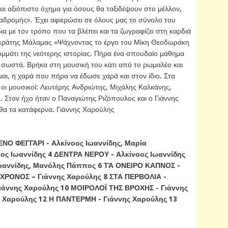
αι αξιόπιστο όχημα για όσους θα ταξιδέψουν στο μέλλον,
ιαδρομής». Έχει αφιερώσει σε όλους μας το σύνολο του
ια με τον τρόπο που τα βλέπει και τα ζωγραφίζει στη καρδιά
ωκράτης Μάλαμας «Ψάχνοντας το έργο του Μίκη Θεοδωράκη
ομμάτι της νεότερης ιστορίας. Πήρα ένα σπουδαίο μάθημα
ωστά. Βρήκα στη μουσική του κάτι από το ρωμαλέο και
αι, η χαρά που πήρα να έδωσε χαρά και στον ίδιο. Στα
 οι μουσικοί: Λευτέρης Ανδριώτης, Μιχάλης Καλκάνης,
. Στον ήχο ήταν ο Παναγιώτης Ριζόπουλος και ο Γιάννης
 θα τα κατάφερνα. Γιάννης Χαρούλης
ΝΟ ΦΕΓΓΑΡΙ - Αλκίνοος Ιωαννίδης, Μαρία
ος Ιωαννίδης 4 ΔΕΝΤΡΑ ΝΕΡΟΥ - Αλκίνοος Ιωαννίδης
ωαννίδης, Μανόλης Πάππος 6 ΤΆ ΟΝΕΙΡΟ ΚΑΠΝΟΣ -
 ΧΡΟΝΟΣ – Γιάννης Χαρούλης 8 ΣΤΑ ΠΕΡΒΟΛΙΑ -
ιάννης Χαρούλης 10 ΜΟΙΡΟΛΟΪ ΤΗΣ ΒΡΟΧΗΣ - Γιάννης
ς Χαρούλης 12 Η ΠΑΝΤΕΡΜΗ - Γιάννης Χαρούλης 13