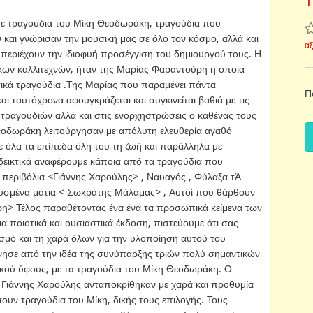
1
με τραγούδια του Μίκη Θεοδωράκη, τραγούδια που
 και γνώρισαν την μουσική μας σε όλο τον κόσμο, αλλά και
α
περιέχουν την ιδιοφυή προσέγγιση του δημιουργού τους. Η
ικών καλλιτεχνών, ήταν της Μαρίας Φαραντούρη η οποία
ατικά τραγούδια .Της Μαρίας που παραμένει πάντα
Π
ι ταυτόχρονα αφουγκράζεται και συγκινείται βαθιά με τις
 τραγουδιών αλλά και στις ενορχηστρώσεις ο καθένας τους
εοδωράκη λειτούργησαν με απόλυτη ελευθερία αγαθό
ε όλα τα επίπεδα όλη του τη ζωή και παράλληλα με
δεικτικά αναφέρουμε κάποια από τα τραγούδια που
α περιβόλια <Γιάννης Χαρούλης> , Ναυαγός , Φύλαξα τΆ
κρυσμένα μάτια < Σωκράτης Μάλαμας> , Αυτοί που θάρθουν
ούρη> Τέλος παραθέτοντας ένα ένα τα προσωπικά κείμενα των
 ποιοτικά και ουσιαστικά έκδοση, πιστεύουμε ότι σας
σμό και τη χαρά όλων για την υλοποίηση αυτού του
ίνησε από την ιδέα της συνύπαρξης τριών πολύ σημαντικών
ικού ύφους, με τα τραγούδια του Μίκη Θεοδωράκη. Ο
 Γιάννης Χαρούλης ανταποκρίθηκαν με χαρά και προθυμία
υν τραγούδια του Μίκη, δικής τους επιλογής. Τους