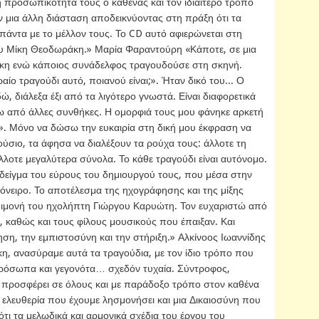
τή προσωπικότητα τους ο καθένας και τον ιδιαίτερο τρόπο
ν μια άλλη διάσταση αποδεικνύοντας στη πράξη ότι τα
πάντα με το μέλλον τους. Το CD αυτό αφιερώνεται στη
υ Μίκη Θεοδωράκη.» Μαρία Φαραντούρη «Κάποτε, σε μια
κη ενώ κάποιος συνάδελφος τραγουδούσε στη σκηνή.
αίο τραγούδι αυτό, ποιανού είναι;». Ήταν δικό του... Ο
ώ, διάλεξα έξι από τα λιγότερο γνωστά. Είναι διαφορετικά
τω από άλλες συνθήκες. Η ομορφιά τους μου φάνηκε αρκετή
ω». Μόνο να δώσω την ευκαιρία στη δική μου έκφραση να
ούσιο, τα άφησα να διαλέξουν τα ρούχα τους: άλλοτε τη
άλλοτε μεγαλύτερα σύνολα. Το κάθε τραγούδι είναι αυτόνομο.
δείγμα του εύρους του δημιουργού τους, που μέσα στην
Ά όνειρο. Το αποτέλεσμα της ηχογράφησης και της μίξης
επιμονή του ηχολήπτη Γιώργου Καρυώτη. Τον ευχαριστώ από
 καθώς και τους φίλους μουσικούς που έπαιξαν. Και
ση, την εμπιστοσύνη και την στήριξη.» Αλκίνοος Ιωαννίδης
, ανασύραμε αυτά τα τραγούδια, με τον ίδιο τρόπο που
 πρόσωπα και γεγονότα… σχεδόν τυχαία. Σύντροφος,
να προσφέρει σε όλους και με παράδοξο τρόπο στον καθένα
α ελευθερία που έχουμε λησμονήσει και μια Δικαιοσύνη που
ι τα μελωδικά και αρμονικά σχέδια του έργου του