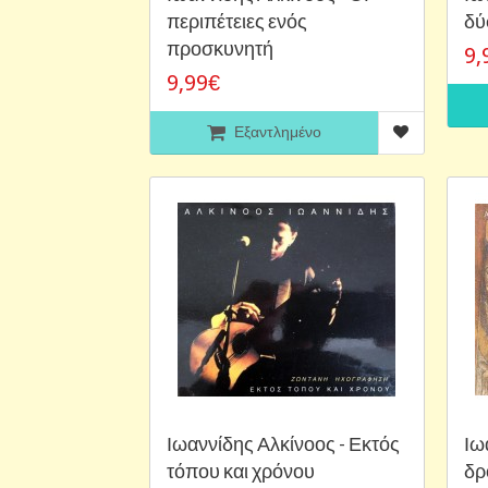
περιπέτειες ενός
δύ
προσκυνητή
9,
9,99€
Εξαντλημένο
Ιωαννίδης Αλκίνοος - Εκτός
Ιω
τόπου και χρόνου
δρ