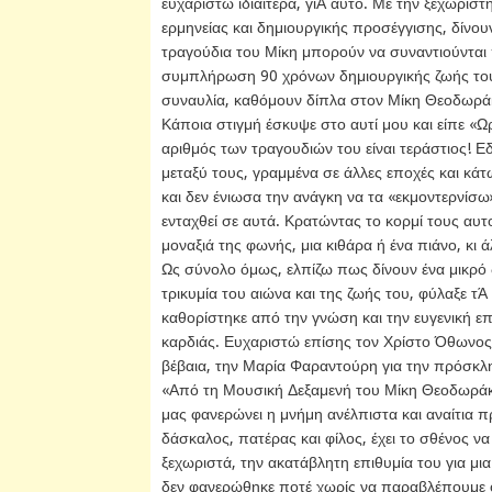
ευχαριστώ ιδιαίτερα, γιΆ αυτό. Με την ξεχωρισ
ερμηνείας και δημιουργικής προσέγγισης, δίνου
τραγούδια του Μίκη μπορούν να συναντιούνται 
συμπλήρωση 90 χρόνων δημιουργικής ζωής το
συναυλία, καθόμουν δίπλα στον Μίκη Θεοδωρά
Κάποια στιγμή έσκυψε στο αυτί μου και είπε «Ωρ
αριθμός των τραγουδιών του είναι τεράστιος! Εδ
μεταξύ τους, γραμμένα σε άλλες εποχές και κά
και δεν ένιωσα την ανάγκη να τα «εκμοντερνίσ
ενταχθεί σε αυτά. Κρατώντας το κορμί τους αυτ
μοναξιά της φωνής, μια κιθάρα ή ένα πιάνο, κι 
Ως σύνολο όμως, ελπίζω πως δίνουν ένα μικρό 
τρικυμία του αιώνα και της ζωής του, φύλαξε τ
καθορίστηκε από την γνώση και την ευγενική 
καρδιάς. Ευχαριστώ επίσης τον Χρίστο Όθωνος,
βέβαια, την Μαρία Φαραντούρη για την πρόσκλη
«Από τη Μουσική Δεξαμενή του Μίκη Θεοδωράκη
μας φανερώνει η μνήμη ανέλπιστα και αναίτια
δάσκαλος, πατέρας και φίλος, έχει το σθένος 
ξεχωριστά, την ακατάβλητη επιθυμία του για μι
δεν φανερώθηκε ποτέ χωρίς να παραβλέπουμε ότ