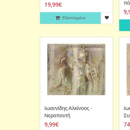
πό
19,99€
9,
Εξαντλημένο
Ιωαννίδης Αλκίνοος -
Ιω
Νεροποντή
Συ
9,99€
74