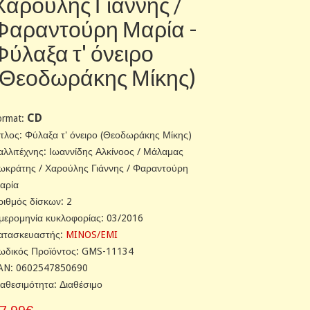
Χαρούλης Γιάννης /
Φαραντούρη Μαρία -
Φύλαξα τ' όνειρο
(Θεοδωράκης Μίκης)
CD
ormat:
ίτλος: Φύλαξα τ' όνειρο (Θεοδωράκης Μίκης)
αλλιτέχνης: Ιωαννίδης Αλκίνοος / Μάλαμας
ωκράτης / Χαρούλης Γιάννης / Φαραντούρη
αρία
ριθμός δίσκων: 2
μερομηνία κυκλοφορίας: 03/2016
ατασκευαστής:
MINOS/EMI
ωδικός Προϊόντος: GMS-11134
AN: 0602547850690
ιαθεσιμότητα: Διαθέσιμο