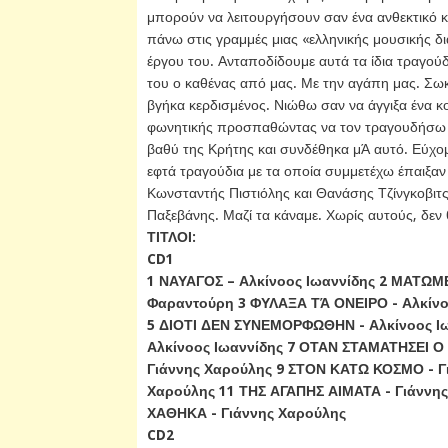
μπορούν να λειτουργήσουν σαν ένα ανθεκτικό κ
πάνω στις γραμμές μιας «ελληνικής μουσικής δ
έργου του. Ανταποδίδουμε αυτά τα ίδια τραγούδ
του ο καθένας από μας. Με την αγάπη μας. Σ
βγήκα κερδισμένος. Νιώθω σαν να άγγιξα ένα κ
φωνητικής προσπαθώντας να τον τραγουδήσω σ
βαθύ της Κρήτης και συνδέθηκα μΆ αυτό. Εύχομ
εφτά τραγούδια με τα οποία συμμετέχω έπαιξαν
Κωνσταντής Πιστιόλης και Θανάσης Τζίνγκοβιτς
Παξεβάνης. Μαζί τα κάναμε. Χωρίς αυτούς, δεν
ΤΙΤΛΟΙ:
CD1
1 ΝΑΥΑΓΟΣ – Αλκίνοος Ιωαννίδης 2 ΜΑΤΩΜΕ
Φαραντούρη 3 ΦΥΛΑΞΑ ΤΆ ΟΝΕΙΡΟ - Αλκίνο
5 ΔΙΟΤΙ ΔΕΝ ΣΥΝΕΜΟΡΦΩΘΗΝ - Αλκίνοος Ι
Αλκίνοος Ιωαννίδης 7 ΟΤΑΝ ΣΤΑΜΑΤΗΣΕΙ Ο
Γιάννης Χαρούλης 9 ΣΤΟΝ ΚΑΤΩ ΚΟΣΜΟ - Γ
Χαρούλης 11 ΤΗΣ ΑΓΑΠΗΣ ΑΙΜΑΤΑ - Γιάννη
ΧΑΘΗΚΑ - Γιάννης Χαρούλης
CD2