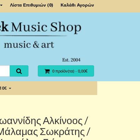
Λίστα Επιθυμιών (0)
Καλάθι Αγορών
0 προϊόν(τα) - 0,00€
 10€
Ιωαννίδης Αλκίνοος /
Μάλαμας Σωκράτης /