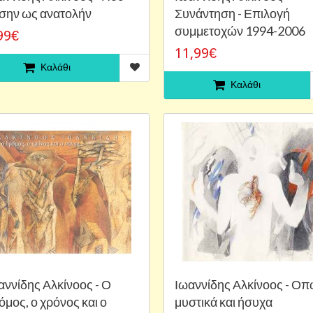
σην ως ανατολήν
Συνάντηση - Επιλογή
συμμετοχών 1994-2006
99€
11,99€
Καλάθι
Καλάθι
αννίδης Αλκίνοος - Ο
Ιωαννίδης Αλκίνοος - Ο
όμος, ο χρόνος και ο
μυστικά και ήσυχα