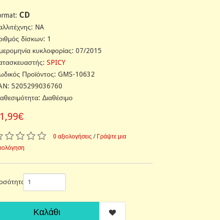
CD
ormat:
αλλιτέχνης: NA
ριθμός δίσκων: 1
μερομηνία κυκλοφορίας: 07/2015
ατασκευαστής:
SPICY
ωδικός Προϊόντος: GMS-10632
AN: 5205299036760
ιαθεσιμότητα: Διαθέσιμο
1,99€
0 αξιολογήσεις
/
Γράψτε μια
ξιολόγηση
οσότητα
Καλάθι