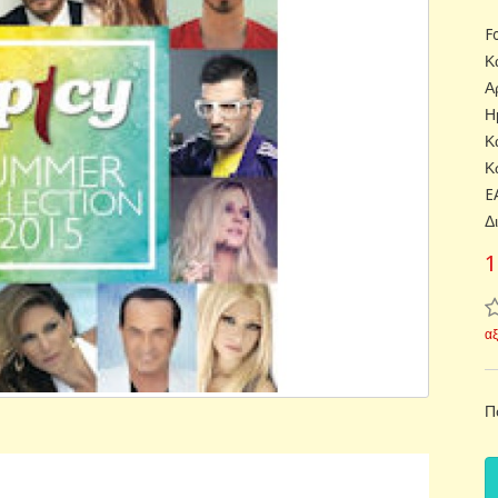
F
Κ
Α
Η
Κ
Κ
E
Δ
1
α
Π