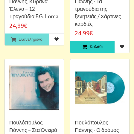
Γιάννης, Κυρανά
Γιάννης - Τα
Έλενα ‎– 12
τραγούδια της
Τραγούδια F.G. Lorca
ξενητειάς / Χάρτινες
καρδιές
24,99€
24,99€
Εξαντλημένο
Καλάθι
Πουλόπουλος
Πουλόπουλος
Γιάννης ‎– Στα Όνειρά
Γιάννης - Ο δρόμος