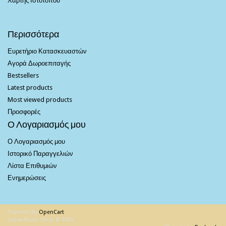
Χάρτης Ιστότοπου
Περισσότερα
Ευρετήριο Κατασκευαστών
Αγορά Δωροεπιταγής
Bestsellers
Latest products
Most viewed products
Προσφορές
Ο Λογαριασμός μου
Ο Λογαριασμός μου
Ιστορικό Παραγγελιών
Λίστα Επιθυμιών
Ενημερώσεις
Powered By
OpenCart
Greek Music Shop © 2026