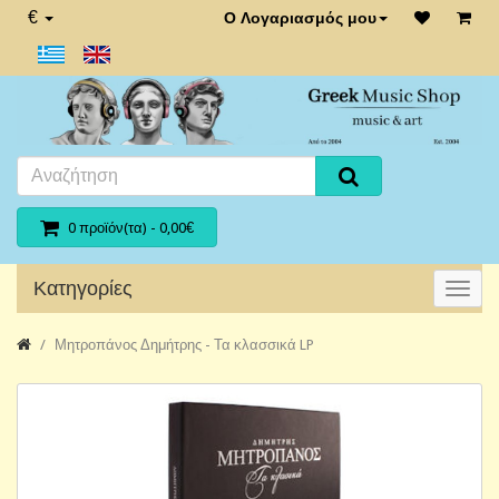
€
Ο Λογαριασμός μου
0 προϊόν(τα) - 0,00€
Κατηγορίες
Μητροπάνος Δημήτρης - Τα κλασσικά LP