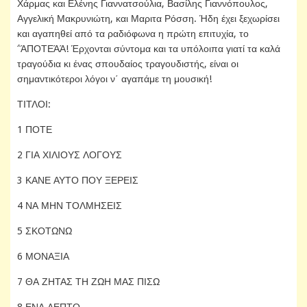
Χάρμας και Ελένης Γιαννατσούλια, Βασίλης Γιαννόπουλος,
Αγγελική Μακρυνιώτη, και Μαριτα Ρόσση. Ήδη έχει ξεχωρίσει
και αγαπηθεί από τα ραδιόφωνα η πρώτη επιτυχία, το
΅ΆΠΟΤΕΆΆ! Έρχονται σύντομα και τα υπόλοιπα γιατί τα καλά
τραγούδια κι ένας σπουδαίος τραγουδιστής, είναι οι
σημαντικότεροι λόγοι ν΄ αγαπάμε τη μουσική!
ΤΙΤΛΟΙ:
1 ΠΟΤΕ
2 ΓΙΑ ΧΙΛΙΟΥΣ ΛΟΓΟΥΣ
3 ΚΑΝΕ ΑΥΤΟ ΠΟΥ ΞΕΡΕΙΣ
4 ΝΑ ΜΗΝ ΤΟΛΜΗΣΕΙΣ
5 ΣΚΟΤΩΝΩ
6 ΜΟΝΑΞΙΑ
7 ΘΑ ΖΗΤΑΣ ΤΗ ΖΩΗ ΜΑΣ ΠΙΣΩ
8 ΕΝΑ ΛΕΠΤΟ