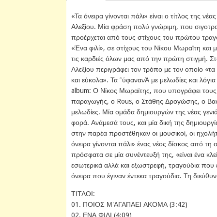
«Τα όνειρα γίνονται πάλι» είναι ο τίτλος της ν
Αλεξίου. Μία φράση πολύ γνώριμη, που σιγοτρ
προέρχεται από τους στίχους του πρώτου τρα
«Ένα φιλί», σε στίχους του Νίκου Μωραϊτη και 
τις καρδιές όλων μας από την πρώτη στιγμή. Στ
Αλεξίου περιγράφει τον τρόπο με τον οποίο «τα 
και εύκολα». Τα ΅ύφανανΆ με μελωδίες και λόγι
album: Ο Νίκος Μωραϊτης, που υπογράφει τους σ
παραγωγής, ο Rous, ο Στάθης Δρογώσης, ο Βα
μελωδίες. Μία ομάδα δημιουργών της νέας γενιά
φορά. Ανάμεσά τους, και μία δική της δημιουργία
στην παρέα προστέθηκαν οι μουσικοί, οι ηχολήπ
όνειρα γίνονται πάλι» ένας νέος δίσκος από τη
πρόσφατα σε μία συνέντευξή της, «είναι ένα κλε
εσωτερικά αλλά και εξωστρεφή, τραγούδια που 
όνειρα που έγιναν έντεκα τραγούδια. Τη διεύθ
ΤΙΤΛΟΙ:
01. ΠΟΙΟΣ Μ'ΑΓΑΠΑΕΙ ΑΚΟΜΑ (3:42)
02. ΕΝΑ ΦΙΛΙ (4:09)