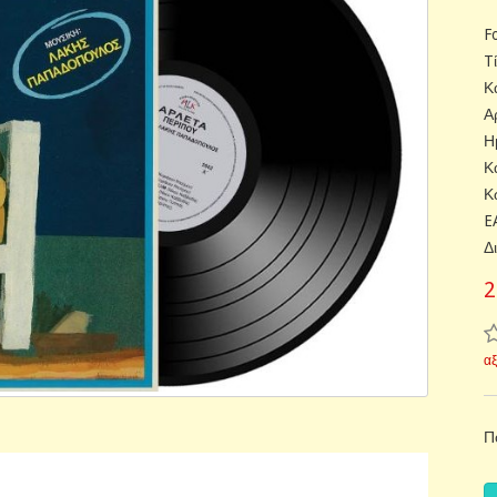
F
T
Κ
Α
Η
Κ
Κ
E
Δ
2
α
Π