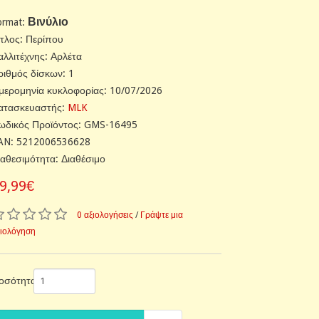
Βινύλιο
ormat:
ίτλος: Περίπου
αλλιτέχνης: Αρλέτα
ριθμός δίσκων: 1
μερομηνία κυκλοφορίας: 10/07/2026
ατασκευαστής:
MLK
ωδικός Προϊόντος: GMS-16495
AN: 5212006536628
ιαθεσιμότητα: Διαθέσιμο
9,99€
0 αξιολογήσεις
/
Γράψτε μια
ξιολόγηση
οσότητα