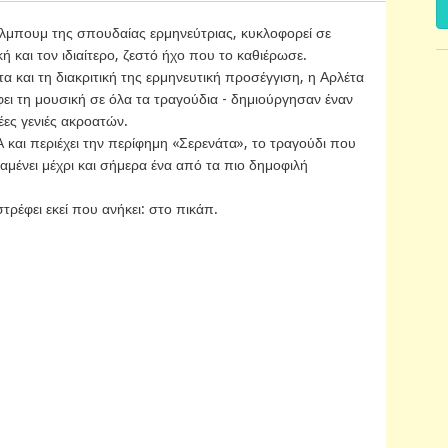
άλμπουμ της σπουδαίας ερμηνεύτριας, κυκλοφορεί σε
κή και τον ιδιαίτερο, ζεστό ήχο που το καθιέρωσε.
α και τη διακριτική της ερμηνευτική προσέγγιση, η Αρλέτα
ι τη μουσική σε όλα τα τραγούδια - δημιούργησαν έναν
νέες γενιές ακροατών.
και περιέχει την περίφημη «Σερενάτα», το τραγούδι που
αμένει μέχρι και σήμερα ένα από τα πιο δημοφιλή
ρέφει εκεί που ανήκει: στο πικάπ.