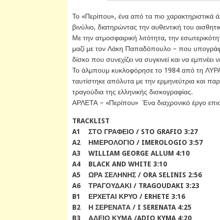
Το «Περίπου», ένα από τα πιο χαρακτηριστικά 
βινύλιο, διατηρώντας την αυθεντική του αισθητι
Με την ατμοσφαιρική λιτότητα, την εσωτερικότητ
μαζί με τον Λάκη Παπαδόπουλο – που υπογράφε
δίσκο που συνεχίζει να συγκινεί και να εμπνέει 
Το άλμπουμ κυκλοφόρησε το 1984 από τη ΛΥΡΑ 
ταυτίστηκε απόλυτα με την ερμηνεύτρια και παρ
τραγούδια της ελληνικής δισκογραφίας.
ΑΡΛΕΤΑ – «Περίπου» Ένα διαχρονικό έργο επιστ
TRACKLIST
A1 ΣΤΟ ΓΡΑΦΕΙΟ / STO GRAFIO 3:27
A2 ΗΜΕΡΟΛΟΓΙΟ / IMEROLOGIO 3:57
A3 WILLIAM GEORGE ALLUM 4:10
A4 BLACK AND WHITE 3:10
A5 ΩΡΑ ΣΕΛΗΝΗΣ / ORA SELINIS 2:56
A6 ΤΡΑΓΟΥΔΑΚΙ / TRAGOUDAKI 3:23
B1 ΕΡΧΕΤΑΙ ΚΡΥΟ / ERHETE 3:16
B2 Η ΣΕΡΕΝΑΤΑ / I SERENATA 4:25
B3 ΑΔΕΙΟ ΚΥΜΑ /ADIO KYMA 4:20