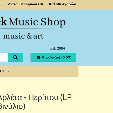
Λίστα Επιθυμιών (0)
Καλάθι Αγορών
0 προϊόν(τα) - 0,00€
 10€
Αρλέτα - Περίπου (LP
Βινύλιο)