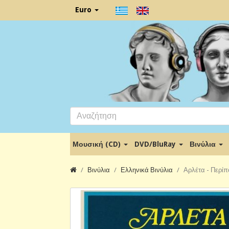
Euro
Μουσική (CD)
DVD/BluRay
Βινύλια
Βινύλια
Ελληνικά Βινύλια
Αρλέτα - Περίπο