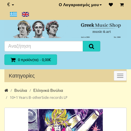
€
Ο Λογαριασμός μου
0 προϊόν(τα) - 0,00€
Κατηγορίες
Βινύλια
Ελληνικά Βινύλια
10+1 Years B-otherSide records LP