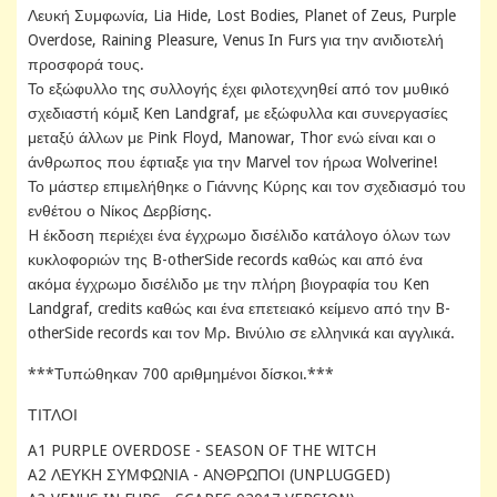
Λευκή Συμφωνία, Lia Hide, Lost Bodies, Planet of Zeus, Purple
Overdose, Raining Pleasure, Venus In Furs για την ανιδιοτελή
προσφορά τους.
Το εξώφυλλο της συλλογής έχει φιλοτεχνηθεί από τον μυθικό
σχεδιαστή κόμιξ Ken Landgraf, με εξώφυλλα και συνεργασίες
μεταξύ άλλων με Pink Floyd, Manowar, Thor ενώ είναι και ο
άνθρωπος που έφτιαξε για την Marvel τον ήρωα Wolverine!
Το μάστερ επιμελήθηκε ο Γιάννης Κύρης και τον σχεδιασμό του
ενθέτου ο Νίκος Δερβίσης.
H έκδοση περιέχει ένα έγχρωμο δισέλιδο κατάλογο όλων των
κυκλοφοριών της B-otherSide records καθώς και από ένα
ακόμα έγχρωμο δισέλιδο με την πλήρη βιογραφία του Ken
Landgraf, credits καθώς και ένα επετειακό κείμενο από την B-
otherSide records και τον Μρ. Βινύλιο σε ελληνικά και αγγλικά.
***Τυπώθηκαν 700 αριθμημένοι δίσκοι.***
ΤΙΤΛΟΙ
A1 PURPLE OVERDOSE - SEASON OF THE WITCH
A2 ΛΕΥΚΗ ΣΥΜΦΩΝΙΑ - ΑΝΘΡΩΠΟΙ (UNPLUGGED)