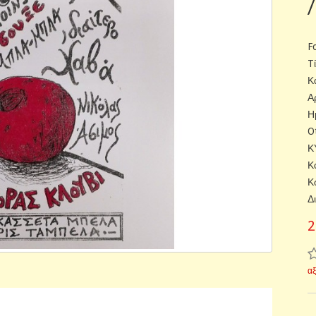
F
T
Κ
Α
Η
O
Κ
Κ
Κ
Δ
2
α