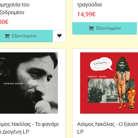
ομηχανία του
τραγούδια
ζοδρομίου
14,99€
00€
Εξαντλημένο
Εξαντλημένο
ιμος Νικόλας - Το φανάρι
Ασιμος Νικόλας - Ο ξανα
υ Διογένη LP
LP