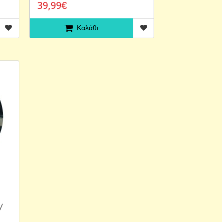
39,99€
Καλάθι
/