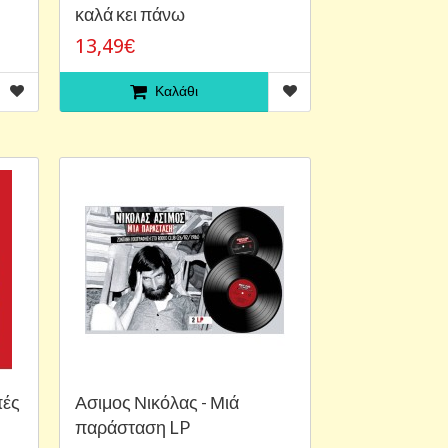
καλά κει πάνω
13,49€
Καλάθι
πές
Ασιμος Νικόλας - Μιά
παράσταση LP