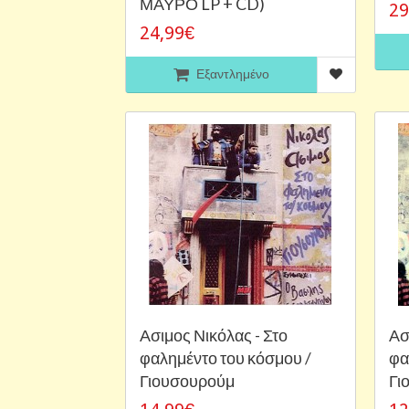
ΜΑΥΡΟ LP + CD)
29
24,99€
Εξαντλημένο
Ασιμος Νικόλας - Στο
Ασ
φαλημέντο του κόσμου /
φα
Γιουσουρούμ
Γι