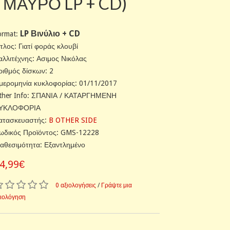
/ ΜΑΥΡΟ LP + CD)
LP Βινύλιο + CD
ormat:
ίτλος: Γιατί φοράς κλουβί
αλλιτέχνης: Ασιμος Νικόλας
ριθμός δίσκων: 2
μερομηνία κυκλοφορίας: 01/11/2017
ther Info: ΣΠΑΝΙΑ / ΚΑΤΑΡΓΗΜΕΝΗ
ΥΚΛΟΦΟΡΙΑ
ατασκευαστής:
B OTHER SIDE
ωδικός Προϊόντος: GMS-12228
ιαθεσιμότητα: Εξαντλημένο
4,99€
0 αξιολογήσεις
/
Γράψτε μια
ξιολόγηση