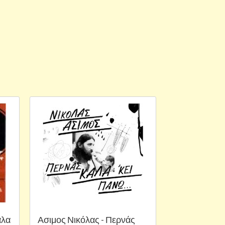
άλα
Ασιμος Νικόλας - Περνάς