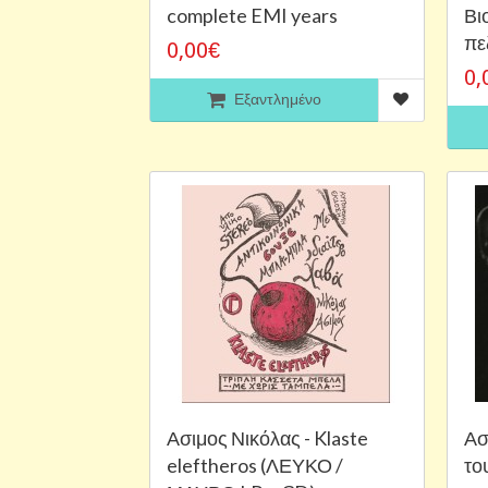
complete EMI years
Βι
πε
0,00€
0,
Εξαντλημένο
Ασιμος Νικόλας - Klaste
Ασ
eleftheros (ΛΕΥΚΟ /
το