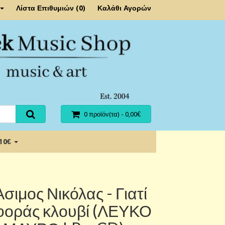
Λίστα Επιθυμιών (0)
Καλάθι Αγορών
0 προϊόν(τα) - 0,00€
 10€
Ασιμος Νικόλας - Γιατί
φοράς κλουβί (ΛΕΥΚΟ