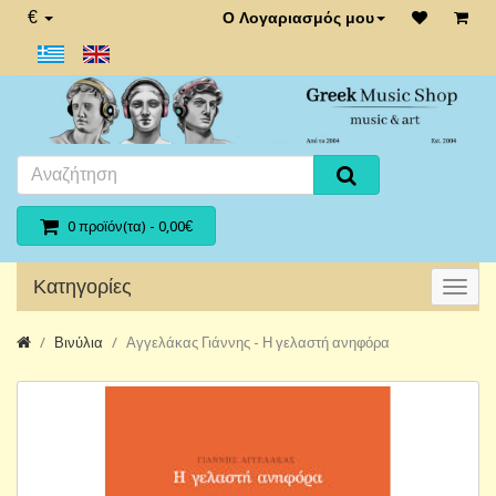
€
Ο Λογαριασμός μου
0 προϊόν(τα) - 0,00€
Κατηγορίες
Βινύλια
Αγγελάκας Γιάννης - Η γελαστή ανηφόρα