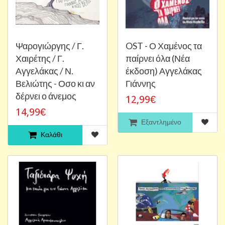
Ψαρογιώργης / Γ.
OST - Ο Χαμένος τα
Χαιρέτης / Γ.
παίρνει όλα (Νέα
Αγγελάκας / Ν.
έκδοση) Αγγελάκας
Βελιώτης - Οσο κι αν
Γιάννης
δέρνει ο άνεμος
12,99€
14,99€
Εξαντλημένο
Καλάθι