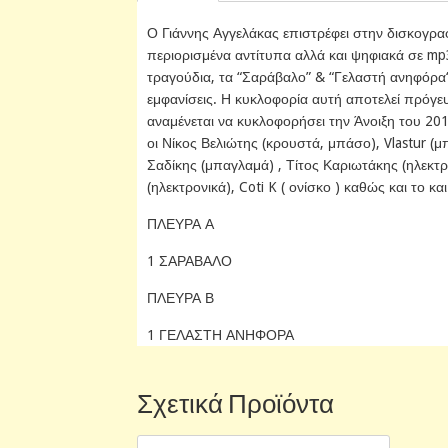
Ο Γιάννης Αγγελάκας επιστρέφει στην δισκογραφί
περιορισμένα αντίτυπα αλλά και ψηφιακά σε mp3
τραγούδια, τα “Σαράβαλο” & “Γελαστή ανηφόρα
εμφανίσεις. Η κυκλοφορία αυτή αποτελεί πρόγε
αναμένεται να κυκλοφορήσει την Άνοιξη του 2013
οι Νίκος Βελιώτης (κρουστά, μπάσο), Vlastur (
Σαδίκης (μπαγλαμά) , Τίτος Καριωτάκης (ηλεκτ
(ηλεκτρονικά), Coti K ( ονίσκο ) καθώς και το 
ΠΛΕΥΡΑ Α
1 ΣΑΡΑΒΑΛΟ
ΠΛΕΥΡΑ Β
1 ΓΕΛΑΣΤΗ ΑΝΗΦΟΡΑ
Σχετικά Προϊόντα