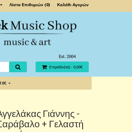
Λίστα Επιθυμιών (0)
Καλάθι Αγορών
0 προϊόν(τα) - 0,00€
 10€
Αγγελάκας Γιάννης -
Σαράβαλο + Γελαστή