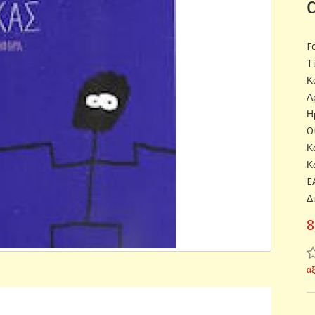
F
T
Κ
Α
Η
O
Κ
Κ
E
Δ
8
α