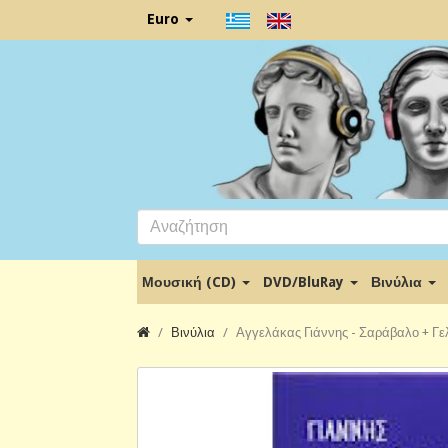
Euro
Μουσική (CD)
DVD/BluRay
Βινύλια
Βινύλια
Αγγελάκας Γιάννης - Σαράβαλο + Γ