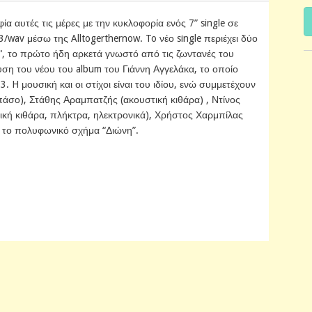
α αυτές τις μέρες με την κυκλοφορία ενός 7” single σε
/wav μέσω της Alltogerthernow. To νέο single περιέχει δύο
“, το πρώτο ήδη αρκετά γνωστό από τις ζωντανές του
υση του νέου του album του Γιάννη Αγγελάκα, το οποίο
. H μουσική και οι στίχοι είναι του ιδίου, ενώ συμμετέχουν
μπάσο), Στάθης Αραμπατζής (ακουστική κιθάρα) , Ντίνος
ρική κιθάρα, πλήκτρα, ηλεκτρονικά), Χρήστος Χαρμπίλας
και το πολυφωνικό σχήμα “Διώνη”.