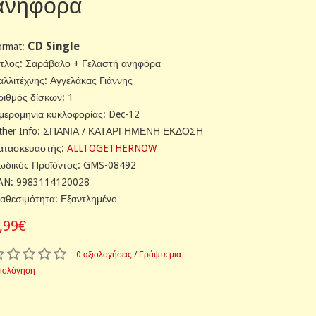
ανηφόρα
CD Single
ormat:
ίτλος: Σαράβαλο + Γελαστή ανηφόρα
αλλιτέχνης: Αγγελάκας Γιάννης
ριθμός δίσκων: 1
μερομηνία κυκλοφορίας: Dec-12
ther Info: ΣΠΑΝΙΑ / ΚΑΤΑΡΓΗΜΕΝΗ ΕΚΔΟΣΗ
ατασκευαστής:
ALLTOGETHERNOW
ωδικός Προϊόντος: GMS-08492
AN: 9983114120028
ιαθεσιμότητα: Εξαντλημένο
,99€
0 αξιολογήσεις
/
Γράψτε μια
ξιολόγηση