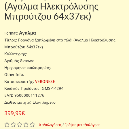
(Αγαλμα Ηλεκτρόλυσης
Μπρούτζου 64x37εκ)
Αγαλμα
Format:
Tίτλος: Γοργόνα ξαπλωμένη στο πλάι (Αγαλμα Ηλεκτρόλυσης
Μπρούτζου 64x37εκ)
Καλλιτέχνης:
Αριθμός δίσκων:
Ημερομηνία κυκλοφορίας:
Other Info:
Κατασκευαστής:
VERONESE
Κωδικός Προϊόντος: GMS-14294
EAN: 9500000111276
Διαθεσιμότητα: Εξαντλημένο
399,99€
0 αξιολογήσεις
/
Γράψτε μια αξιολόγηση