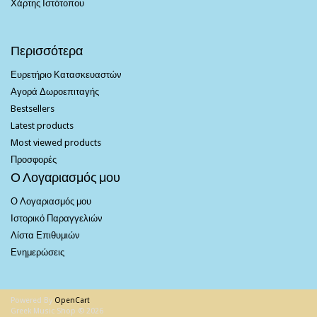
Χάρτης Ιστότοπου
Περισσότερα
Ευρετήριο Κατασκευαστών
Αγορά Δωροεπιταγής
Bestsellers
Latest products
Most viewed products
Προσφορές
Ο Λογαριασμός μου
Ο Λογαριασμός μου
Ιστορικό Παραγγελιών
Λίστα Επιθυμιών
Ενημερώσεις
Powered By
OpenCart
Greek Music Shop © 2026