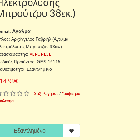
Ηλεκτρόλυσης
Μπρούτζου 38εκ.)
Αγαλμα
ormat:
ίτλος: Αρχάγγελος Γαβριήλ (Αγαλμα
λεκτρόλυσης Μπρούτζου 38εκ.)
ατασκευαστής:
VERONESE
ωδικός Προϊόντος: GMS-16116
ιαθεσιμότητα: Εξαντλημένο
14,99€
0 αξιολογήσεις
/
Γράψτε μια
ξιολόγηση
Εξαντλημένο