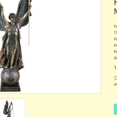
F
T
Η
Κ
Κ
Δ
1
α