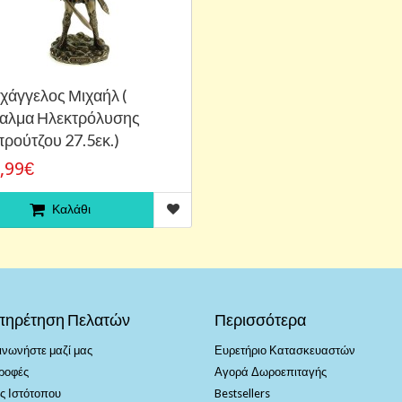
χάγγελος Μιχαήλ (
αλμα Ηλεκτρόλυσης
ρούτζου 27.5εκ.)
,99€
Καλάθι
πηρέτηση Πελατών
Περισσότερα
ινωνήστε μαζί μας
Ευρετήριο Κατασκευαστών
ροφές
Αγορά Δωροεπιταγής
ς Ιστότοπου
Bestsellers