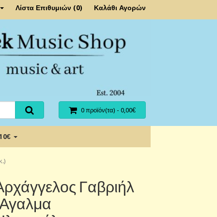
Λίστα Επιθυμιών (0)
Καλάθι Αγορών
0 προϊόν(τα) - 0,00€
 10€
.)
Αρχάγγελος Γαβριήλ
(Αγαλμα