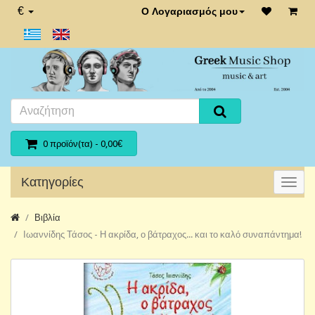
€
Ο Λογαριασμός μου
0 προϊόν(τα) - 0,00€
Κατηγορίες
Βιβλία
Ιωαννίδης Τάσος - Η ακρίδα, ο βάτραχος... και το καλό συναπάντημα!