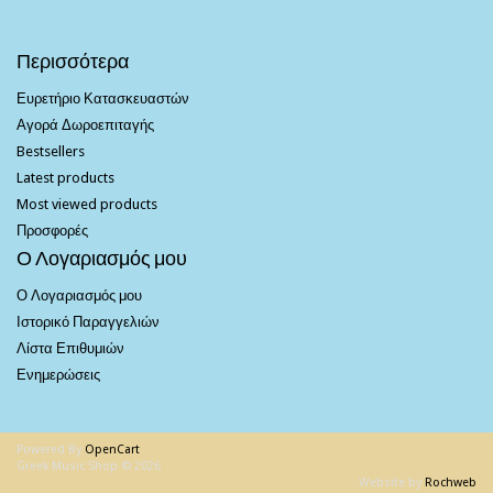
Περισσότερα
Ευρετήριο Κατασκευαστών
Αγορά Δωροεπιταγής
Bestsellers
Latest products
Most viewed products
Προσφορές
Ο Λογαριασμός μου
Ο Λογαριασμός μου
Ιστορικό Παραγγελιών
Λίστα Επιθυμιών
Ενημερώσεις
Powered By
OpenCart
Greek Music Shop © 2026
Website by
Rochweb