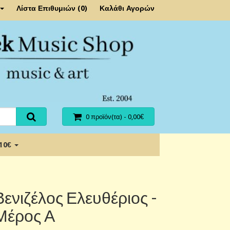
Λίστα Επιθυμιών (0)
Καλάθι Αγορών
0 προϊόν(τα) - 0,00€
 10€
Βενιζέλος Ελευθέριος -
Μέρος Α