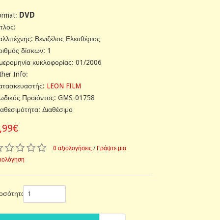
DVD
ormat:
ίτλος:
αλλιτέχνης: Βενιζέλος Ελευθέριος
ριθμός δίσκων: 1
μερομηνία κυκλοφορίας: 01/2006
ther Info:
ατασκευαστής:
LEON FILM
ωδικός Προϊόντος: GMS-01758
ιαθεσιμότητα: Διαθέσιμο
,99€
0 αξιολογήσεις
/
Γράψτε μια
ξιολόγηση
οσότητα