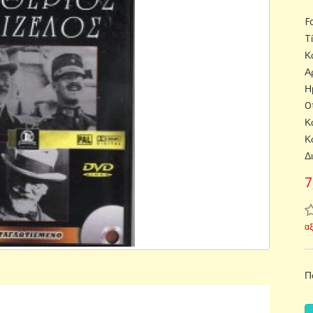
F
T
Κ
Α
Η
O
Κ
Κ
Δ
7
α
Π